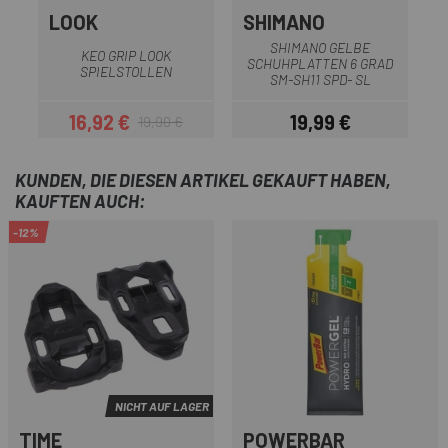
LOOK
SHIMANO
SHIMANO GELBE
KEO GRIP LOOK
SCHUHPLATTEN 6 GRAD
L
SPIELSTOLLEN
SM-SH11 SPD- SL
16,92 €
19,99 €
19,90 €
Preis
Regulärer Preis
Preis
KUNDEN, DIE DIESEN ARTIKEL GEKAUFT HABEN,
KAUFTEN AUCH:
-12%
NICHT AUF LAGER
TIME
POWERBAR