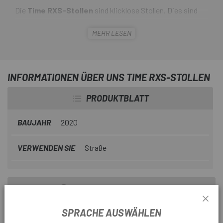
Die
Time RXS-Stollen
sind klicklose Stollen. Dies sind
Ersatzplatten für RXS-Pedale und verfügen über ein
MEHR LESEN
„Kaffee“-Profil, was bedeutet, dass Sie nicht Gefahr laufen,
auszurutschen und auf den Boden zu fallen, wenn Sie in
Ihrem örtlichen Café vorbeischauen, um sich während der
Fahrt einen Snack zu gönnen.
INFORMATIONEN ÜBER UNS TIME RXS-STOLLEN
PRODUKTBLATT
BAUJAHR
2020
VERWENDEN SIE
Straße
PRODUKTINFORMATION
SPRACHE AUSWÄHLEN