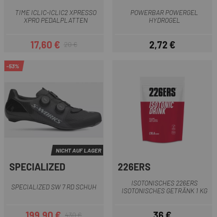
TIME ICLIC-ICLIC2 XPRESSO
POWERBAR POWERGEL
XPRO PEDALPLATTEN
HYDROGEL
17,60 €
2,72 €
20 €
Preis
Regulärer Preis
Preis
-53%
NICHT AUF LAGER
SPECIALIZED
226ERS
ISOTONISCHES 226ERS
SPECIALIZED SW 7 RD SCHUH
ISOTONISCHES GETRÄNK 1 KG
199,90 €
36 €
430 €