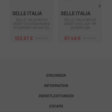
SELLE ITALIA
SELLE ITALIA
SELLE ITALIA NOVUS
SELLE ITALIA NOVUS
BOOST EVO ENDURANCE
BOOST EVO LADY TM
TM SUPERFLOW SATTEL
SUPERFLOW
103,67 €
87,49 €
124,90 €
124,90 €
Preis
Regulärer Preis
Preis
Regulärer Preis
ERKUNDEN
INFORMATION
DIENSTLEISTUNGEN
ESCAPA