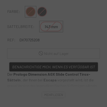
Braun
Schwarz
FARBE:
143 mm
SATTELBREITE:
REF:
DX70725208
Nicht auf Lager
BENACHRICHTIGE MICH, WENN ES VERFÜGBAR IST
Der
Prologo Dimension AGX Slide Control Tirox-
Sätteln
, der Ihnen bei
Escapa
vorgestellt wird, ist die
gravel Version des legendären flachen V-förmigen sätteln
von Prologo . AGX (ein Akronym für Adventure – Gravel –
MEHR LESEN
Cyclocross) wurde speziell für off -Abenteuer entwickelt
und repräsentiert die Linie ergon sätteln , die selbst auf las