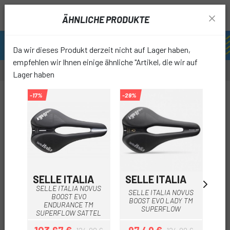
ÄHNLICHE PRODUKTE
Da wir dieses Produkt derzeit nicht auf Lager haben,
empfehlen wir Ihnen einige ähnliche "Artikel, die wir auf
Lager haben
-17%
-29%
-20%
favori
SELLE ITALIA
SELLE ITALIA
S
SELLE ITALIA NOVUS
SELLE ITALIA NOVUS
BOOST EVO
BOOST EVO LADY TM
ENDURANCE TM
SUPERFLOW
SUPERFLOW SATTEL