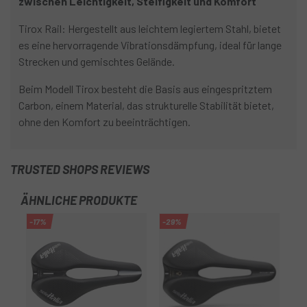
zwischen Leichtigkeit, Steifigkeit und Komfort
Tirox Rail: Hergestellt aus leichtem legiertem Stahl, bietet
es eine hervorragende Vibrationsdämpfung, ideal für lange
Strecken und gemischtes Gelände.
Beim Modell Tirox besteht die Basis aus eingespritztem
Carbon, einem Material, das strukturelle Stabilität bietet,
ohne den Komfort zu beeinträchtigen.
TRUSTED SHOPS REVIEWS
ÄHNLICHE PRODUKTE
-17%
-29%
-2