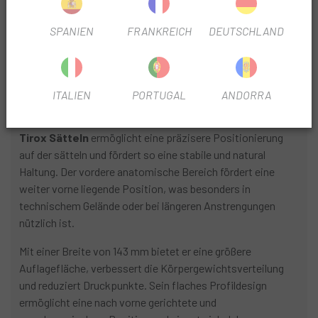
Kraftübertragung beim Treten, selbst auf Schotter oder
unbefestigten Straßen. Ideal für Radfahrer, die grenzenlos
SPANIEN
FRANKREICH
DEUTSCHLAND
erkunden möchten, ohne auf Effizienz verzichten zu
müssen.
Anatomische Form optimiert für gravel
ITALIEN
PORTUGAL
ANDORRA
Die V-Form
des Prologo Dimension AGX Slide Control
Tirox Sätteln
ermöglicht eine präzisere Positionierung
auf der sätteln und fördert so eine stabile und natural
Haltung. Der vordere anatomische Bereich fördert eine
weiter vorne liegende Position, was besonders in
technischem Gelände oder bei längeren Anstrengungen
nützlich ist.
Mit einer Breite von 143 mm bietet er eine größere
Auflagefläche, verbessert die Körpergewichtsverteilung
und reduziert Druckpunkte. Sein flaches Profildesign
ermöglicht eine nach vorne gerichtete und