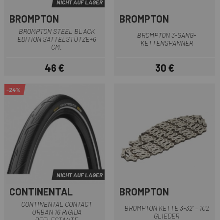
NICHT AUF LAGER
BROMPTON
BROMPTON
BROMPTON STEEL BLACK
BROMPTON 3-GANG-
EDITION SATTELSTÜTZE+6
KETTENSPANNER
CM.
46 €
30 €
Preis
Preis
-24%
NICHT AUF LAGER
CONTINENTAL
BROMPTON
CONTINENTAL CONTACT
BROMPTON KETTE 3-32' – 102
URBAN 16 RIGIDA
GLIEDER
REFLECTANTE