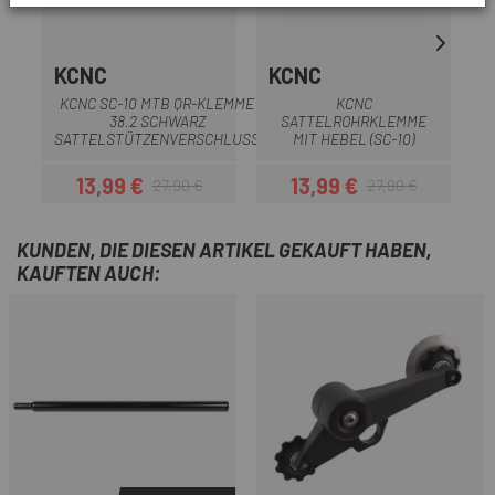
KCNC
KCNC
S
KCNC SC-10 MTB QR-KLEMME
KCNC
38.2 SCHWARZ
SATTELROHRKLEMME
S
SATTELSTÜTZENVERSCHLUSS
MIT HEBEL (SC-10)
13,99 €
13,99 €
27,90 €
27,90 €
Preis
Regulärer Preis
Preis
Regulärer Preis
KUNDEN, DIE DIESEN ARTIKEL GEKAUFT HABEN,
KAUFTEN AUCH: