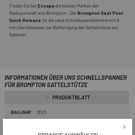
Finden Sie bei
Escapa
die besten Marken der
Radsportwelt wie Brompton . Der
Brompton Seat Post
Quick Release
ist die neue Schnellspannklemme mit 6
mm Durchmesser zur Befestigung der Sattelstütze am
Rahmen.
INFORMATIONEN ÜBER UNS SCHNELLSPANNER
FÜR BROMPTON SATTELSTÜTZE
PRODUKTBLATT
BAUJAHR
2023
VERWENDEN SIE
Urban