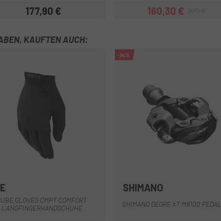
177,90 €
160,30 €
229 €
Preis
Preis
Regulärer Pre
HABEN, KAUFTEN AUCH:
-14%
E
SHIMANO
Schwarz
CUBE GLOVES CMPT COMFORT
SHIMANO DEORE XT M8100 PEDA
LANGFINGERHANDSCHUHE