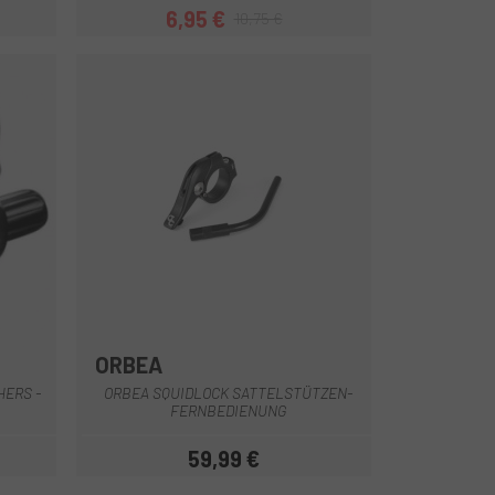
6,95 €
10,75 €
eis
Preis
Regulärer Preis
ORBEA
Multi
ERS -
ORBEA SQUIDLOCK SATTELSTÜTZEN-
FERNBEDIENUNG
59,99 €
eis
Preis