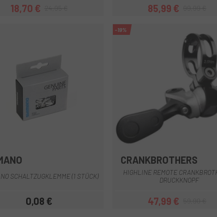
18,70 €
85,99 €
24,95 €
99,99 €
Preis
Regulärer Preis
Preis
Regulärer Pr
-19%
MANO
CRANKBROTHERS
Multi
HIGHLINE REMOTE CRANKBROTH
NO SCHALTZUGKLEMME (1 STÜCK)
DRUCKKNOPF
0,08 €
47,99 €
59,90 €
Preis
Preis
Regulärer Pr