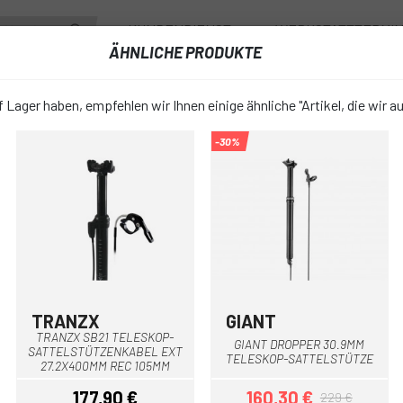
KUNDENDIENST
WERKSTATTTERMI
ÄHNLICHE PRODUKTE
RÄDER
ZUBEHÖR
FAHRRADBEKLEIDUNG & SCHUHE
FAHRR
 Lager haben, empfehlen wir Ihnen einige ähnliche "Artikel, die wir a
-30%
ELESKOP-SATTELSTÜTZEN
CRANKBROTHERS HIGHLINE XC/ GRAVEL TELES
CRANKBROT
favorite_border
XC/ GRAVE
SATTELSTÜ
VERSTELLU
TRANZX
GIANT
Schwarz
Schwarz
TRANZX SB21 TELESKOP-
GIANT DROPPER 30.9MM
SATTELSTÜTZENKABEL EXT
TELESKOP-SATTELSTÜTZE
27.2X400MM REC 105MM
199,99 €
PREIS:
177,90 €
160,30 €
249
229 €