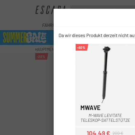
FAHRRÄDER
E-BIKE
KOMPONENTEN
Da wir dieses Produkt derzeit nicht auf
-50%
HAUPTMENU
KOMPONENTEN
SATTELSTÜTZEN
T
-20%
MWAVE
Multi
M-WAVE LEVITATE
TELESKOP-SATTELSTÜTZE
104,49 €
209 €