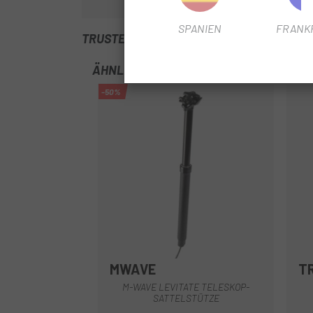
SPANIEN
FRANK
TRUSTED SHOPS REVIEWS
ÄHNLICHE PRODUKTE
-50%
MWAVE
T
Multi
M-WAVE LEVITATE TELESKOP-
SATTELSTÜTZE