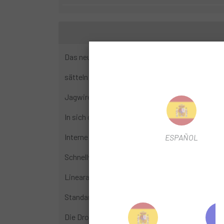
Das neue Highline XC/ Gravel bietet unendliche 
sätteln mit 27,2 mm Durchmesser, passend für d
Jagwire Kabel und Gehäuse
In sich geschlossene IFP-Hydraulikkartusche
Interne Weiterleitung
ESPAÑOL
Schnellverbindungsmechanismus für einfache Ka
Linearantrieb für schnelle Rücklaufgeschwindigk
Standard-2-Schrauben-Kopf
Die Drop Bar Fernbedienung ist separat erhältli