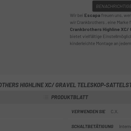
BENACHRICHTIGE
Wir bei
Escapa
freuen uns, wen
wir Crankbrothers , eine Marke
Crankbrothers Highline XC/
bietet vielfältige Einstellmögl
kinderleichte Montage an jedem
THERS HIGHLINE XC/ GRAVEL TELESKOP-SATTELS
PRODUKTBLATT
VERWENDEN SIE
C.X.
SCHALTBETÄTIGUNG
Intern