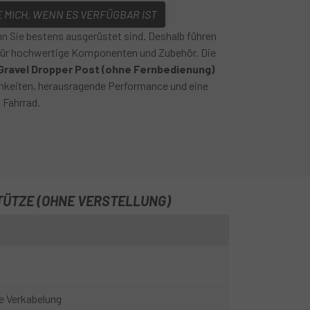
 MICH, WENN ES VERFÜGBAR IST
n Sie bestens ausgerüstet sind. Deshalb führen
 für hochwertige Komponenten und Zubehör. Die
 Gravel Dropper Post (ohne Fernbedienung)
ichkeiten, herausragende Performance und eine
 Fahrrad.
TÜTZE (OHNE VERSTELLUNG)
e Verkabelung