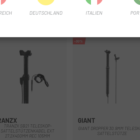
REICH
DEUTSCHLAND
ITALIEN
POR
-30%
RANZX
GIANT
Schwarz
Schwarz
TRANZX SB21 TELESKOP-
GIANT DROPPER 30.9MM TELESK
SATTELSTÜTZENKABEL EXT
SATTELSTÜTZE
27.2X400MM REC 105MM