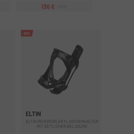
136 €
144 
170 €
is
Preis
Regulärer Preis
-35%
ELTIN
Schwarz
ELTIN REVERSIBLER FLASCHENHALTER
L
MIT SEITLICHER BELADUNG