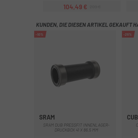
104,49 €
209 €
Preis
Regulärer Preis
KUNDEN, DIE DIESEN ARTIKEL GEKAUFT 
-10%
-25%
SRAM
CUB
SRAM DUB PRESSFIT INNENLAGER-
DRUCKBOX 41 X 86,5 MM