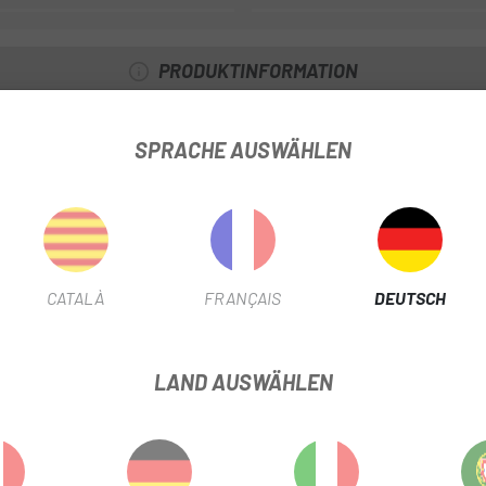
PRODUKTINFORMATION
Einstellmöglichkeiten, ein geschmeidiges Fahrgefühl und eine einfac
SPRACHE AUSWÄHLEN
ie meisten XC- und gravel
CATALÀ
FRANÇAIS
DEUTSCH
belinstallation
LAND AUSWÄHLEN
eit
ch und kann hier gefunden werden.