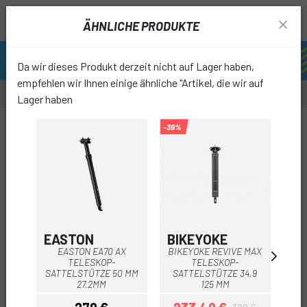
ÄHNLICHE PRODUKTE
Da wir dieses Produkt derzeit nicht auf Lager haben,
empfehlen wir Ihnen einige ähnliche "Artikel, die wir auf
Lager haben
-40%
-39%
-40%
OUTL
favori
EASTON
BIKEYOKE
P
EASTON EA70 AX
BIKEYOKE REVIVE MAX
TELESKOP-
TELESKOP-
T
SATTELSTÜTZE 50 MM
SATTELSTÜTZE 34,9
27.2MM
125 MM
AUS