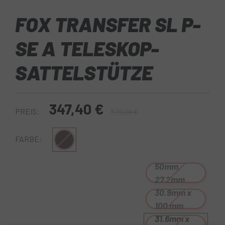
FOX TRANSFER SL P-
SE A TELESKOP-
SATTELSTÜTZE
347,40 €
PREIS:
579,00 €
Schwarz
FARBE:
50mm
27.2mm
30.9mm x
100 mm
31.6mm x