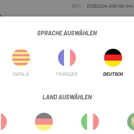
REF:
DX352204-039-00-344
SPRACHE AUSWÄHLEN
BENACHRICHTIGE
Finden Sie bei
Escapa
original
Komponenten für Ihr Fahrrad. 
x 236 lb.
CATALÀ
FRANÇAIS
DEUTSCH
LAND AUSWÄHLEN
rößern
ELHALTEFEDER