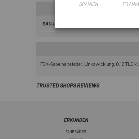
SPANIEN
FRANK
BAUJAHR
2022
FOX-Gabelhaltefeder, Linkswicklung, 0,12 TLG x
TRUSTED SHOPS REVIEWS
ERKUNDEN
FAHRRÄDER
RÄDER