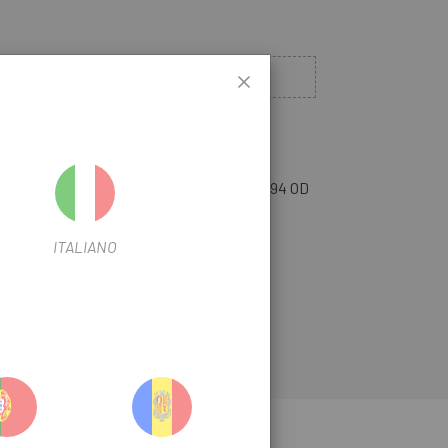
Nicht auf Lager
 MICH, WENN ES VERFÜGBAR IST
 Fox Shox Ersatzteile, Zubehör und
Die
Fit4-Gabelhaltefeder
0,12 TLG x 0,094 OD
ITALIANO