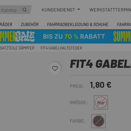
KUNDENDIENST
WERKSTATTTERMI
RÄDER
ZUBEHÖR
FAHRRADBEKLEIDUNG & SCHUHE
FAHRR
SATZTEILE DÄMPFER
FIT4 GABELHALTEFEDER
FIT4 GABE
favorite_border
1,80 €
PREIS:
Nur
GRÖSSE:
Multi
FARBE: