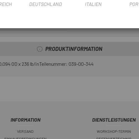
REICH
DEUTSCHLAND
ITALIEN
POR
PRODUKTBLATT
PRODUKTINFORMATION
 0,094 OD x 236 lb/inTeilenummer: 039-00-344
INFORMATION
DIENSTLEISTUNGEN
VERSAND
WORKSHOP-TERMIN
EINKAUFSBEDINGUNGEN
SEITENVERZEICHNIS