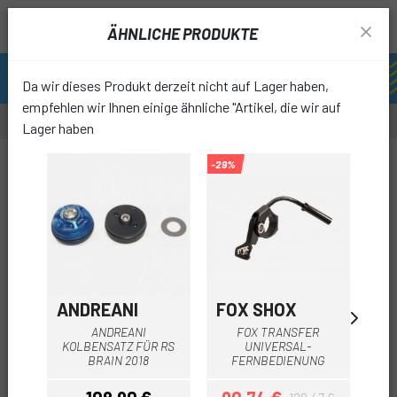
ÄHNLICHE PRODUKTE
Da wir dieses Produkt derzeit nicht auf Lager haben,
empfehlen wir Ihnen einige ähnliche "Artikel, die wir auf
Lager haben
-29%
favori
ANDREANI
FOX SHOX
RO
ANDREANI
FOX TRANSFER
M
KOLBENSATZ FÜR RS
UNIVERSAL-
TWI
BRAIN 2018
FERNBEDIENUNG