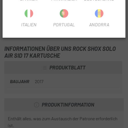
Kartusche
ist der Solo Air-Kartuschenersatz für Rock
Shox Sid-Gabeln des Jahres 2017.
ITALIEN
PORTUGAL
ANDORRA
INFORMATIONEN ÜBER UNS ROCK SHOX SOLO
AIR SID 17 KARTUSCHE
PRODUKTBLATT
BAUJAHR
2017
PRODUKTINFORMATION
Enthält alles, was zum Austausch der Patrone erforderlich
ist.