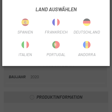
Protector,
speziell für las , ist ein Ersatzteil, das bei den
Modellen Levo HT (2020) und Kenevo FSR (2019)
LAND AUSWÄHLEN
verwendet wird.
SPANIEN
FRANKREICH
DEUTSCHLAND
INFORMATIONEN ÜBER UNS SPECIALIZED LEVO
GABEL -STOP
ITALIEN
PORTUGAL
ANDORRA
PRODUKTBLATT
BAUJAHR
2020
PRODUKTINFORMATION