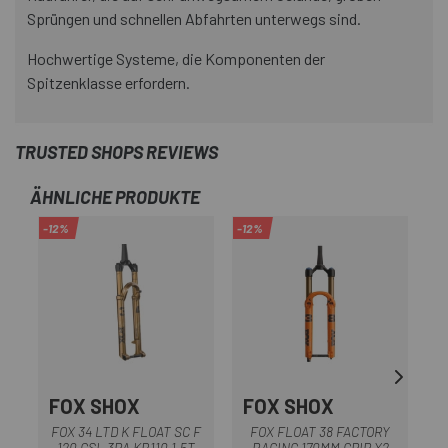
Sprüngen und schnellen Abfahrten unterwegs sind.
Hochwertige Systeme, die Komponenten der
Spitzenklasse erfordern.
TRUSTED SHOPS REVIEWS
ÄHNLICHE PRODUKTE
-12%
-12%
-3
OU
FOX SHOX
FOX SHOX
FOX 34 LTD K FLOAT SC F
FOX FLOAT 38 FACTORY
F
120 GSL 3PA KB110 1,5T
RACING 170MM GRIP X2