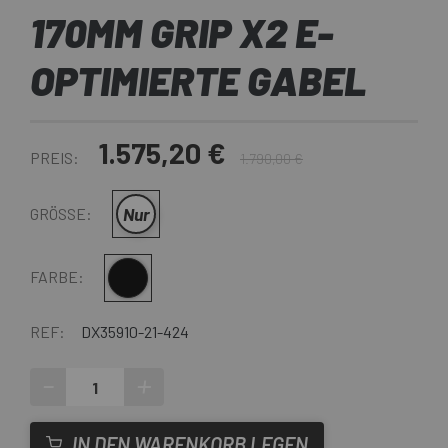
170MM GRIP X2 E-
OPTIMIERTE GABEL
1.575,20 €
PREIS:
1.790,00 €
Nur
GRÖSSE:
Schwarz
FARBE:
REF:
DX35910-21-424
-
+
IN DEN WARENKORB LEGEN