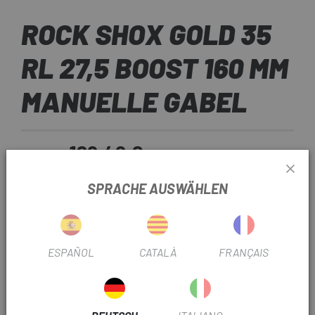
ROCK SHOX GOLD 35
RL 27,5 BOOST 160 MM
MANUELLE GABEL
189,49 €
PREIS:
542,00 €
SPRACHE AUSWÄHLEN
Nur
GRÖSSE:
REF:
DX7200.4020.561.005
ESPAÑOL
CATALÀ
FRANÇAIS
Nicht auf Lager
BENACHRICHTIGE MICH, WENN ES VERFÜGBAR IST