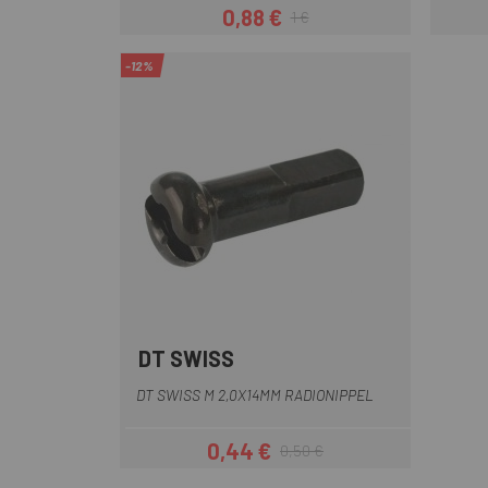
0,88 €
1 €
Preis
Regulärer Preis
-12%
DT SWISS
DT SWISS M 2,0X14MM RADIONIPPEL
0,44 €
0,50 €
Preis
Regulärer Preis