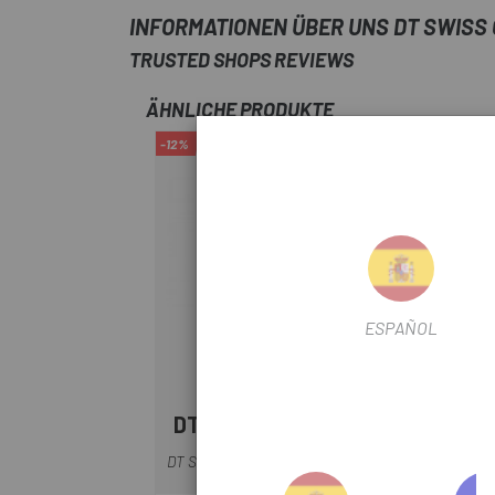
INFORMATIONEN ÜBER UNS DT SWISS
TRUSTED SHOPS REVIEWS
ÄHNLICHE PRODUKTE
-12%
-12%
ESPAÑOL
DT SWISS
D
DT SWISS CHAMPION 2.0 RADIO
S