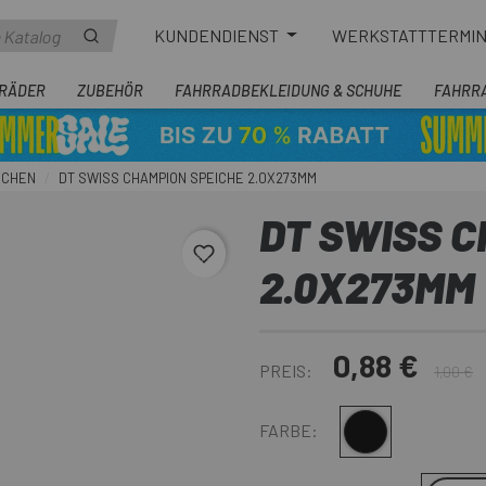
KUNDENDIENST
WERKSTATTTERMI
RÄDER
ZUBEHÖR
FAHRRADBEKLEIDUNG & SCHUHE
FAHRR
ICHEN
DT SWISS CHAMPION SPEICHE 2.0X273MM
DT SWISS C
favorite_border
2.0X273MM
0,88 €
PREIS:
1,00 €
Schwarz
FARBE: