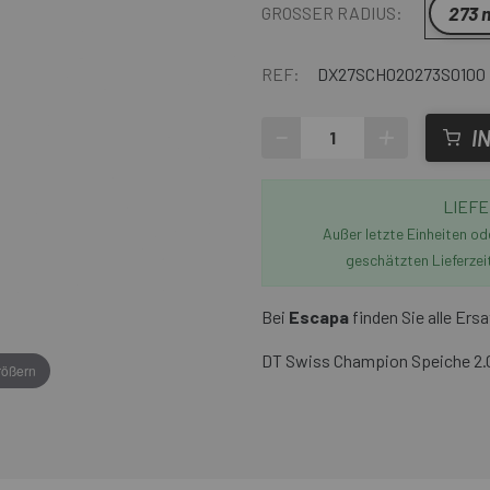
273
GROSSER RADIUS:
REF:
DX27SCH020273S0100
-
+
I
LIEFE
Außer letzte Einheiten o
geschätzten Lieferzei
Bei
Escapa
finden Sie alle Ersa
DT Swiss Champion Speiche 
rößern