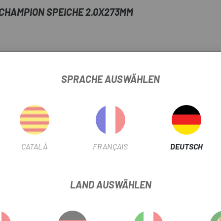
 CHAMPION SPEICHE 2.0X273MM
-12%
SPRACHE AUSWÄHLEN
CATALÀ
FRANÇAIS
DEUTSCH
LAND AUSWÄHLEN
T SWISS
DT SWISS
Multi
Schwarz
DT SWISS ALU PRO LOCK
RADIO DT SCHWEIZERMEISTER 29
PEICHENKOPF 2.0X12MM 30-242