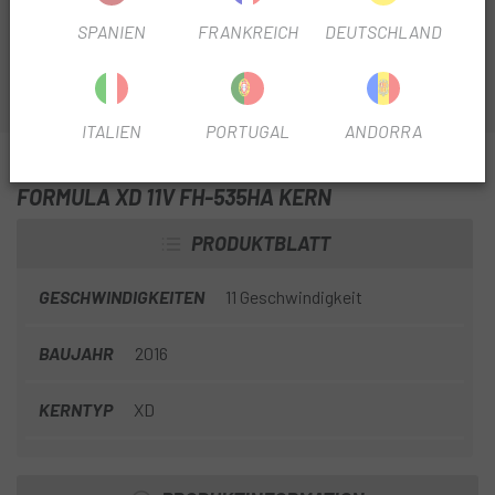
Specialized Sram
SPANIEN
FRANKREICH
DEUTSCHLAND
ITALIEN
PORTUGAL
ANDORRA
INFORMATIONEN ÜBER UNS SPECIALIZED
FORMULA XD 11V FH-535HA KERN
PRODUKTBLATT
GESCHWINDIGKEITEN
11 Geschwindigkeit
BAUJAHR
2016
KERNTYP
XD