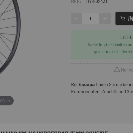
REF:
DY1962431
-
+
I
LIEFE
Außer letzte Einheiten o
geschätzten Lieferzei
Nur no
Bei
Escapa
finden Sie die benöt
Komponenten, Zubehör und Gurp
rößern