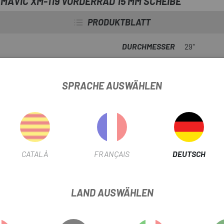
 MAVIC XM-119 VORDERRAD 15 MM SCHEIBE
PRODUKTBLATT
DURCHMESSER
29"
FESTPLATTENTYP FILTERN
SPRACHE AUSWÄHLEN
PRODUKTINFORMATION
CATALÀ
FRANÇAIS
DEUTSCH
LAND AUSWÄHLEN