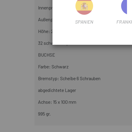
Innenprofil: 19 mm
Außenprofil: 24 mm
SPANIEN
FRANK
Höhe: 20,5 mm
32 schwarze Speichen
BUCHSE
Farbe: Schwarz
Bremstyp: Scheibe 6 Schrauben
abgedichtete Lager
Achse: 15 x 100 mm
995 gr.