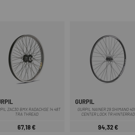
URPIL
GURPIL
Schwarz
Schwarz
PIL ZAC30 BMX RADACHSE 14 48T
GURPIL NAINER 29 SHIMANO 40
TRA THREAD
CENTER LOCK TR HINTERRAD
67,18 €
94,32 €
Preis
Preis