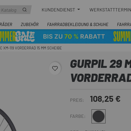
KUNDENDIENST
WERKSTATTTERMI
RÄDER
ZUBEHÖR
FAHRRADBEKLEIDUNG & SCHUHE
FAHRR
IC XM-119 VORDERRAD 15 MM SCHEIBE
GURPIL 29 
favorite_border
VORDERRAD
108,25 €
PREIS:
Schwarz
FARBE: