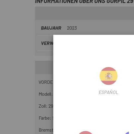
INFORMATIONEN ÜBER UNS GURPIL 29
BAUJAHR
2023
VERWENDEN SIE
Berg
VORDERRAD für 29" MTB
ESPAÑOL
Modell: Mavic XM 119 DISC
Zoll: 29"
Farbe: Schwarz
Bremstyp: Scheibe