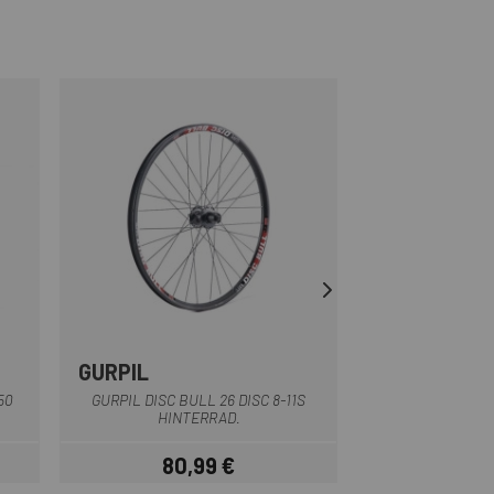
GURPIL
GURPIL
Schwarz
50
GURPIL DISC BULL 26 DISC 8-11S
GURPIL XM 27,5 
HINTERRAD.
HINT
80,99 €
67,
Preis