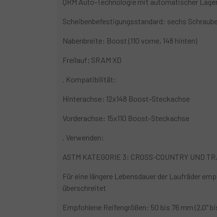
QRM Auto-Technologie mit automatischer Lage
Scheibenbefestigungsstandard: sechs Schraub
Nabenbreite: Boost (110 vorne, 148 hinten)
Freilauf; SRAM XD
. Kompatibilität:
Hinterachse: 12x148 Boost-Steckachse
Vorderachse: 15x110 Boost-Steckachse
. Verwenden:
ASTM KATEGORIE 3: CROSS-COUNTRY UND TR
Für eine längere Lebensdauer der Laufräder empf
überschreitet
Empfohlene Reifengrößen: 50 bis 76 mm (2,0" bis