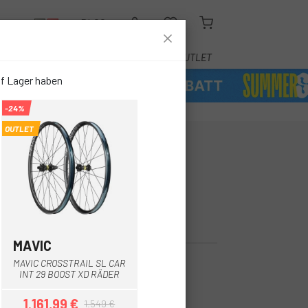
N
BLOG
ADZUBEHÖR
DIENSTLEISTUNGEN
OUTLET
uf Lager haben
-24%
OUTLET
SSMAX SL
0 29 INTL
ATZ
MAVIC
Multi
MAVIC CROSSTRAIL SL CAR
2.249,00 €
INT 29 BOOST XD RÄDER
1.161,99 €
1.549 €