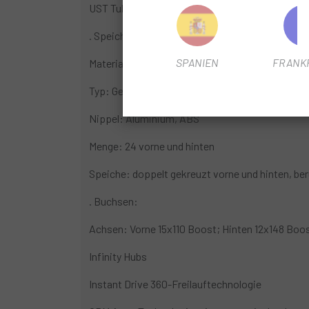
UST Tubeless Ready
. Speichen:
SPANIEN
FRANK
Material: Stahl
Typ: Gerade, flach, doppelt konifiziert
Nippel: Aluminium, ABS
Menge: 24 vorne und hinten
Speiche: doppelt gekreuzt vorne und hinten, be
. Buchsen:
Achsen: Vorne 15x110 Boost; Hinten 12x148 Boo
Infinity Hubs
Instant Drive 360-Freilauftechnologie