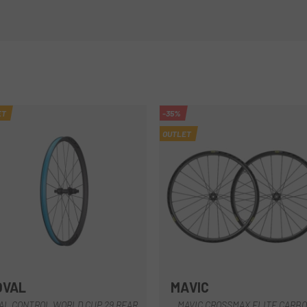
ET
-35%
OUTLET
OVAL
MAVIC
Schwarz
Schwarz
AL CONTROL WORLD CUP 29 REAR
MAVIC CROSSMAX ELITE CARB