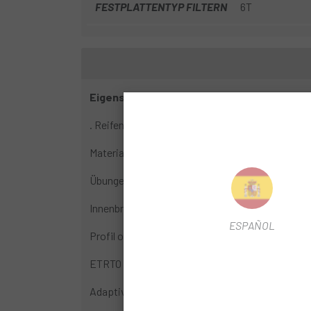
FESTPLATTENTYP FILTERN
6T
Eigenschaften:
. Reifen:
Material: 100 % Kohlefaser mit UD²-Außenschic
Übungen: traditionell
Innenbreite: 30 mm
ESPAÑOL
Profil ohne Innenlaschen (hakenlos)
ETRTO 29"-Maße: 622x30TSS
Adaptive Carbon-Laminat-Technologie