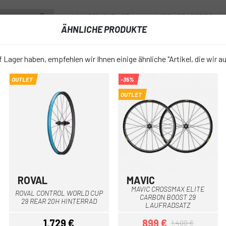
KUNDENDIENST
WERKSTATTTERMI
ÄHNLICHE PRODUKTE
RÄDER
ZUBEHÖR
FAHRRADBEKLEIDUNG & SCHUHE
FAHRR
 Lager haben, empfehlen wir Ihnen einige ähnliche "Artikel, die wir a
OUTLET
-35%
X SL ULTIMATE 30 29 INTL LAUFRADSATZ
OUTLET
MAVIC CRO
favorite_border
ULTIMATE 3
LAUFRADS
ROVAL
MAVIC
Schwarz
Schwarz
MAVIC CROSSMAX ELITE
2.024,10 €
ROVAL CONTROL WORLD CUP
PREIS:
CARBON BOOST 29
29 REAR 20H HINTERRAD
LAUFRADSATZ
1.729 €
899 €
1.400 €
SRAM XD
GRÖSSE: