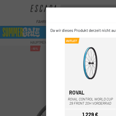
FAHRRÄDER
E-BIKE
KOMPONENTEN
Da wir dieses Produkt derzeit nicht auf
OUTLET
HAUPTMENU
RÄDER
MTB-RÄDER
MAVIC CROSSMA
-10%
ROVAL
Schwarz
ROVAL CONTROL WORLD CUP
29 FRONT 20H VORDERRAD
1.229 €