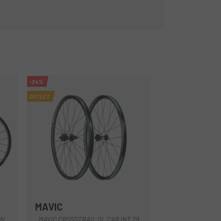
-24%
OUTLET
MAVIC
Multi
ON
MAVIC CROSSTRAIL SL CAR INT 29