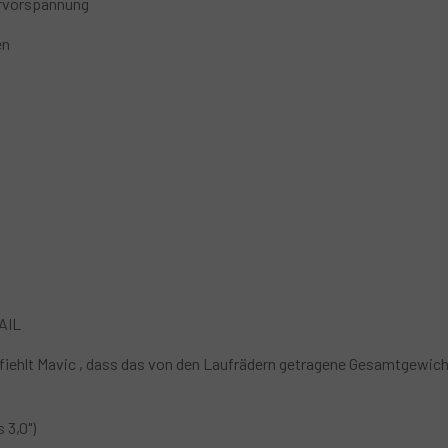
rvorspannung
en
AIL
iehlt Mavic , dass das von den Laufrädern getragene Gesamtgewicht 
 3,0")