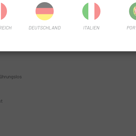
REICH
DEUTSCHLAND
ITALIEN
POR
rührungslos
st