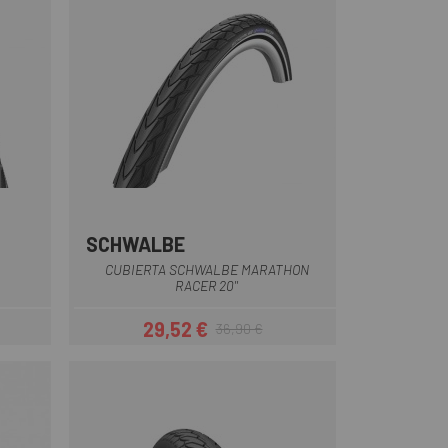
SCHWALBE
Multi
CUBIERTA SCHWALBE MARATHON
RACER 20''
29,52 €
36,90 €
Precio
Precio regular