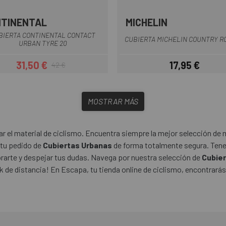
TINENTAL
MICHELIN
Multi
Negro
BIERTA CONTINENTAL CONTACT
CUBIERTA MICHELIN COUNTRY R
URBAN TYRE 20
31,50 €
17,95 €
42 €
Precio
Precio regular
Precio
MOSTRAR MÁS
 el material de ciclismo. Encuentra siempre la mejor selección de m
 tu pedido de
Cubiertas Urbanas
de forma totalmente segura. Tene
orarte y despejar tus dudas. Navega por nuestra selección de
Cubie
 de distancia! En Escapa, tu tienda online de ciclismo, encontrarás