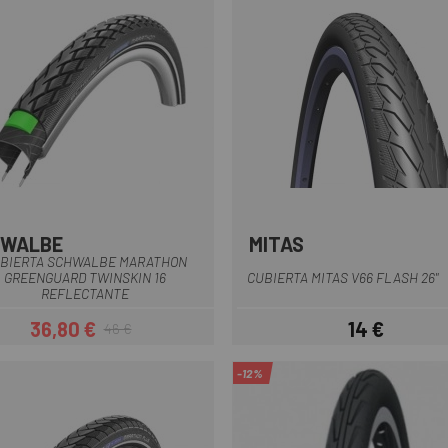
HWALBE
MITAS
Negro
BIERTA SCHWALBE MARATHON
GREENGUARD TWINSKIN 16
CUBIERTA MITAS V66 FLASH 26"
REFLECTANTE
36,80 €
14 €
46 €
Precio
Precio regular
Precio
-12%