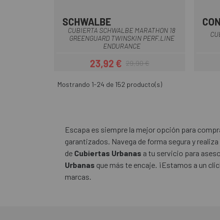
SCHWALBE
CON
Negro
CUBIERTA SCHWALBE MARATHON 18
CU
GREENGUARD TWINSKIN PERF.LINE
ENDURANCE
23,92 €
29,90 €
Precio
Precio regular
Mostrando 1-24 de 152 producto(s)
Escapa es siempre la mejor opción para comprar
garantizados. Navega de forma segura y realiza
de
Cubiertas Urbanas
a tu servicio para ases
Urbanas
que más te encaje. ¡Estamos a un click
marcas.