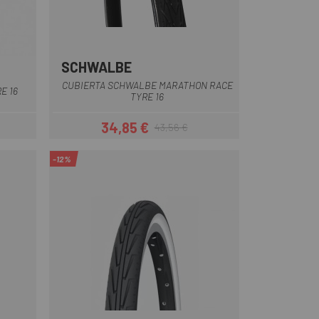
SCHWALBE
CUBIERTA SCHWALBE MARATHON RACE
E 16
TYRE 16
34,85 €
43,56 €
ar
Precio
Precio regular
-12%