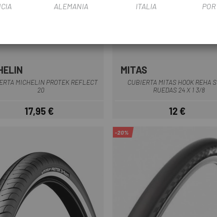
CIA
ALEMANIA
ITALIA
POR
HELIN
MITAS
Multi
ERTA MICHELIN PROTEK REFLECT
CUBIERTA MITAS HOOK REHA S
20
RUEDAS 24 X 1 3/8
17,95 €
12 €
Precio
Precio
-20%