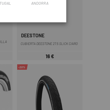
TUGAL
ANDORRA
DEESTONE
Negro
ILLA
CUBIERTA DEESTONE 27.5 SLICK C/ARO
16 €
Precio
-20%