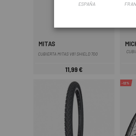
ESPAÑA
FRAN
MITAS
MIC
Negro
CUBI
CUBIERTA MITAS V81 SHIELD 700
11,99 €
Precio
-12%