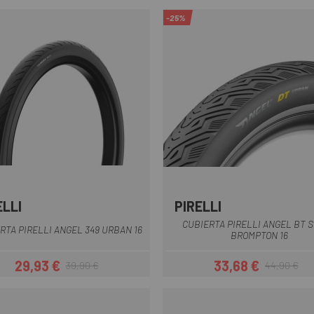
-25%
ELLI
PIRELLI
Negro
Negro
CUBIERTA PIRELLI ANGEL BT 
RTA PIRELLI ANGEL 349 URBAN 16
BROMPTON 16
29,93 €
33,68 €
39,90 €
44,90 €
Precio
Precio regular
Precio
Precio regul