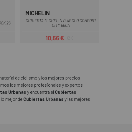
MICHELIN
Multi
CUBIERTA MICHELIN DIABOLO CONFORT
OCK 26
CITY 550A
10,56 €
12 €
Precio
Precio regular
aterial de ciclismo y los mejores precios
mos los mejores profesionales y expertos
rtas Urbanas
y encuentra el
Cubiertas
 lo mejor de
Cubiertas Urbanas
y las mejores