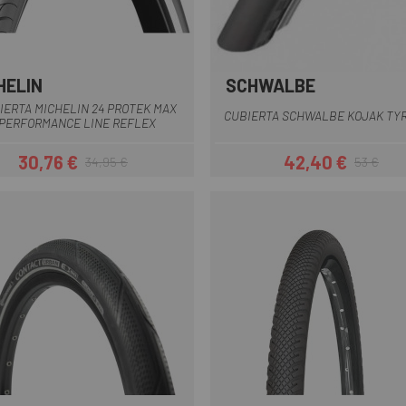
HELIN
SCHWALBE
Negro
IERTA MICHELIN 24 PROTEK MAX
CUBIERTA SCHWALBE KOJAK TYR
PERFORMANCE LINE REFLEX
30,76 €
42,40 €
34,95 €
53 €
Precio
Precio regular
Precio
Precio regul