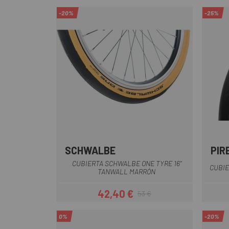
-20%
-25%
SCHWALBE
PIR
CUBIERTA SCHWALBE ONE TYRE 16"
CUBIE
TANWALL MARRÓN
42,40 €
53 €
Precio
Precio regular
0%
-20%