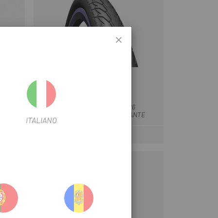
MITAS
ro
Negro
TY 550A
CUBIERTA MITAS V66 26
ANTIPINCHAZO/REFLECTANTE
ITALIANO
22 €
ar
Precio