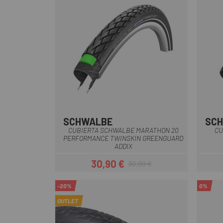
SCHWALBE
SC
Negro
CUBIERTA SCHWALBE MARATHON 20
CU
PERFORMANCE TWINSKIN GREENGUARD
ADDIX
30,90 €
30,90 €
Precio
Precio regular
-20%
0%
OUTLET