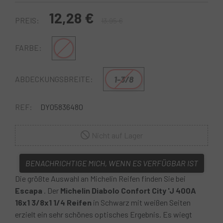
12,28 €
PREIS:
13,95 €
Schwarz-Weiss
FARBE:
1-3/8
ABDECKUNGSBREITE:
REF:
DY05836480
Nicht auf Lager
BENACHRICHTIGE MICH, WENN ES VERFÜGBAR IST
Die größte Auswahl an Michelin Reifen finden Sie bei
Escapa
. Der
Michelin Diabolo Confort City 'J 400A
16x1 3/8x1 1/4 Reifen
in Schwarz mit weißen Seiten
erzielt ein sehr schönes optisches Ergebnis. Es wiegt