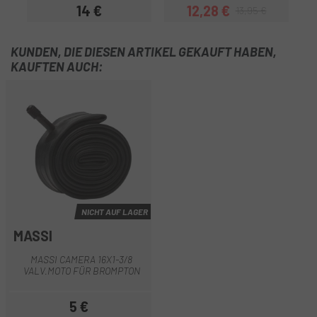
14 €
12,28 €
13,95 €
Preis
Preis
Regulärer Preis
KUNDEN, DIE DIESEN ARTIKEL GEKAUFT HABEN,
KAUFTEN AUCH:
NICHT AUF LAGER
MASSI
MASSI CAMERA 16X1-3/8
VALV.MOTO FÜR BROMPTON
5 €
Preis