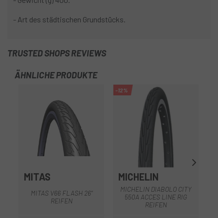
- Art des städtischen Grundstücks.
TRUSTED SHOPS REVIEWS
ÄHNLICHE PRODUKTE
-12%
MITAS
MICHELIN
M
MICHELIN DIABOLO CITY
MITAS V66 FLASH 26"
550A ACCES LINE RIG
REIFEN
REIFEN