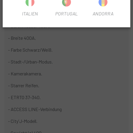
ITALIEN
PORTUGAL
ANDORRA
- Größe 400A.
- Durchmesser 400A.
- Breite 400A.
- Farbe Schwarz/Weiß.
- Stadt-/Urban-Modus.
- Kamerakamera.
- Starrer Reifen.
- ETRTO 37-340.
- ACCESS LINE-Verbindung
- City'J-Modell.
- Gewicht (g) 400.