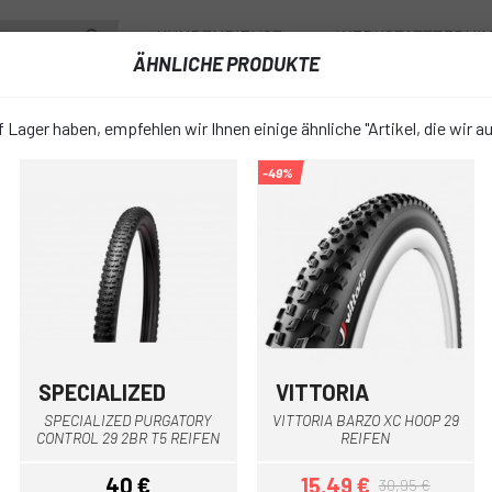
KUNDENDIENST
WERKSTATTTERMI
ÄHNLICHE PRODUKTE
RÄDER
ZUBEHÖR
FAHRRADBEKLEIDUNG & SCHUHE
FAHRR
 Lager haben, empfehlen wir Ihnen einige ähnliche "Artikel, die wir a
-49%
OYANG ZIPPERING TLR 26 REIFEN
CHAOYANG Z
favorite_border
REIFEN
35,96 €
PREIS:
44,9
SPECIALIZED
VITTORIA
Schwarz
SPECIALIZED PURGATORY
VITTORIA BARZO XC HOOP 29
2.1
ABDECKUNGSBREITE:
CONTROL 29 2BR T5 REIFEN
REIFEN
40 €
15,49 €
30,95 €