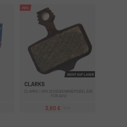
-70%
NICHT AUF LAGER
CLARKS
CLARKS / GPA SCHEIBENBREMSBELÄGE
FÜR AVID
3,60 €
12 €
Preis
Regulärer Preis