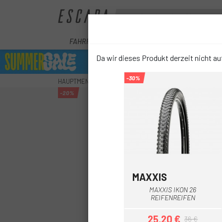
FAHRRÄDER
E-BIKE
KOMPONENTEN
Da wir dieses Produkt derzeit nicht auf
-30%
HAUPTMENU
RÄDER
REIFEN
MTB-REIFEN
CHA
-20%
MAXXIS
Multi
MAXXIS IKON 26
REIFENREIFEN
25,20 €
36 €