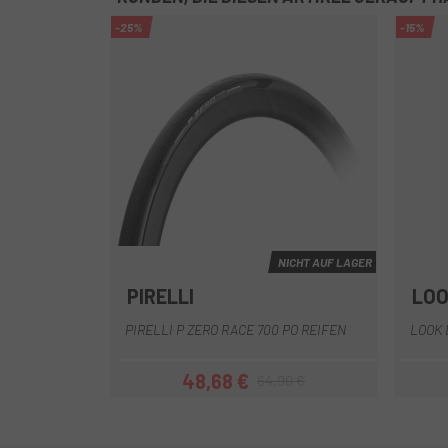
-25%
-15%
NICHT AUF LAGER
PIRELLI
LO
PIRELLI P ZERO RACE 700 PO REIFEN
LOOK 
48,68 €
64,90 €
Preis
Regulärer Preis