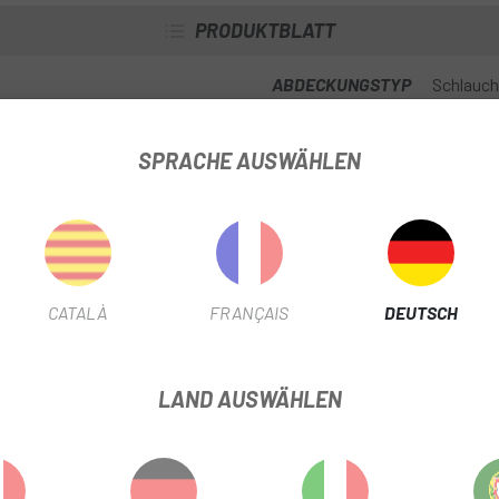
PRODUKTBLATT
ABDECKUNGSTYP
Schlauch
SPRACHE AUSWÄHLEN
PRODUKTINFORMATION
zförmig angeordnet, kleine bogenförmige Noppen sind dicht angeordnet
inienteil, die Kombination dieser Noppen erhöht die Anpassungsfähig
CATALÀ
FRANÇAIS
DEUTSCH
nd bilden große stumpfe Formen
nen Winkel zum Boden, so dass der Reifen besonders bei Kurvenfahrt
LAND AUSWÄHLEN