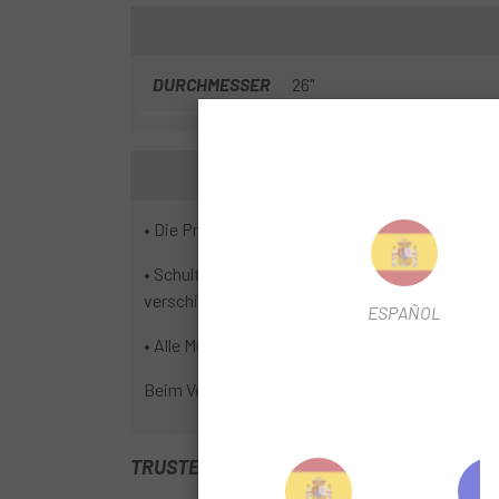
DURCHMESSER
26"
• Die Profilnoppen in der Mittellinie sind kreu
• Schulternoppen sind 1/3 dünner als der Mittell
verschiedenen Geländen eingesetzt werden.
ESPAÑOL
• Alle Musterknöpfe sind V-förmig angeordnet u
Beim Vorwärtsfahren neigt sich der Reifen in ei
TRUSTED SHOPS REVIEWS