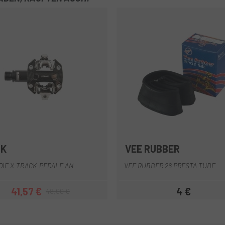
OK
VEE RUBBER
Schwarz
Rot
DIE X-TRACK-PEDALE AN
VEE RUBBER 26 PRESTA TUBE
41,57 €
4 €
48,90 €
Preis
Regulärer Preis
Preis