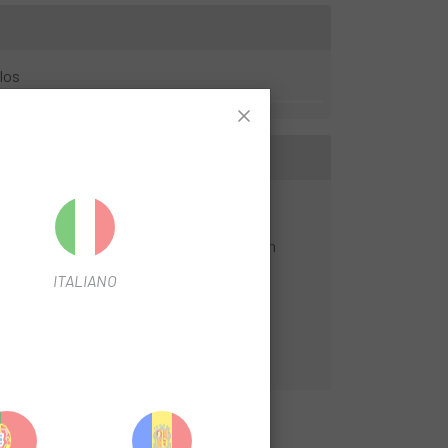
los
.
keit und reduziert das Gewicht. Es kann in
ITALIANO
en eine extrem große Traktionskraft hat.