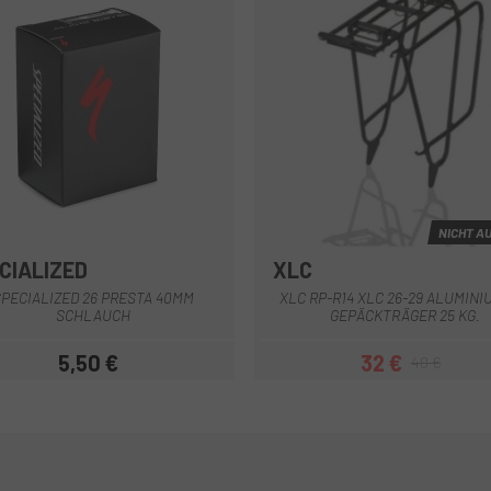
NICHT A
CIALIZED
XLC
Multi
PECIALIZED 26 PRESTA 40MM
XLC RP-R14 XLC 26-29 ALUMINI
SCHLAUCH
GEPÄCKTRÄGER 25 KG.
5,50 €
32 €
40 €
Preis
Preis
Regulärer Pr