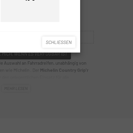
Preis
Preis
0
Nicht auf Lager
SCHLIESSEN
 MICH, WENN ES VERFÜGBAR IST
ße Auswahl an Fahrradreifen, unabhängig von
en wie Michelin . Der
Michelin Country Grip'r
 den gelegentlichen Einsatz für alle
ischtes Gelände mit einem hervorragenden
MEHR LESEN
Haltbarkeit und Grip entwickelt. Es bietet ein
Verhältnis.