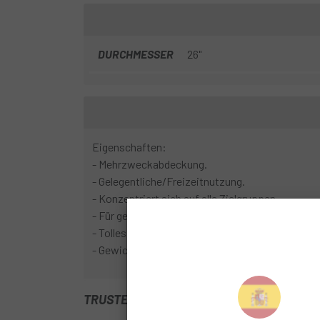
DURCHMESSER
26"
Eigenschaften:
- Mehrzweckabdeckung.
- Gelegentliche/Freizeitnutzung.
- Konzentriert sich auf alle Zielgruppen.
- Für gemischtes Gelände konzipiert.
- Tolles Preis-Leistungs-Verhältnis.
- Gewicht: 700 g.
TRUSTED SHOPS REVIEWS