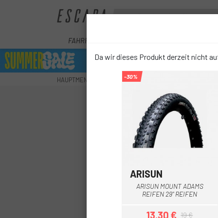
FAHRRÄDER
E-BIKE
KOMPONENTEN
Da wir dieses Produkt derzeit nicht auf
-30%
HAUPTMENU
RÄDER
REIFEN
MTB-REIFEN
MIC
ARISUN
ARISUN MOUNT ADAMS
REIFEN 29" REIFEN
13,30 €
19 €