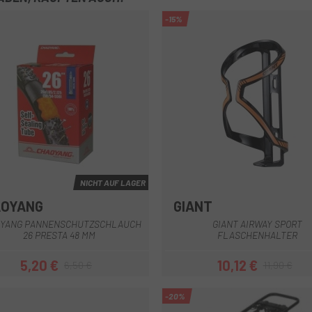
-15%
NICHT AUF LAGER
AOYANG
GIANT
Blau Schwarz
Mattschwarz
Schwarz Blau
Schwarzg
Schw
+3
YANG PANNENSCHUTZSCHLAUCH
GIANT AIRWAY SPORT
26 PRESTA 48 MM
FLASCHENHALTER
5,20 €
10,12 €
6,50 €
11,90 €
Preis
Regulärer Preis
Preis
Regulärer Pr
-20%