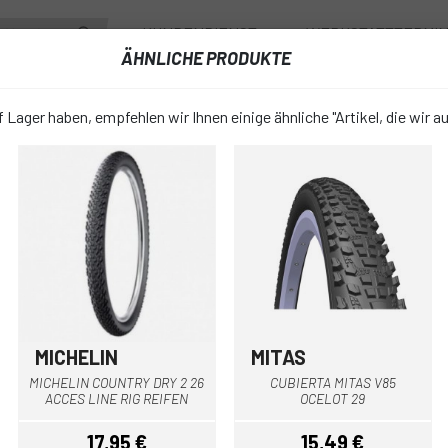
KUNDENDIENST
WERKSTATTTERMI
ÄHNLICHE PRODUKTE
RÄDER
ZUBEHÖR
FAHRRADBEKLEIDUNG & SCHUHE
FAHRR
 Lager haben, empfehlen wir Ihnen einige ähnliche "Artikel, die wir a
HELIN COUNTRY GRIPR 26 ACCES LINE RIG REIFEN
MICHELIN C
favorite_border
ACCES LINE
17,95 €
PREIS:
MICHELIN
MITAS
Schwarz
Schwarz
MICHELIN COUNTRY DRY 2 26
CUBIERTA MITAS V85
Schwarz
FARBE:
ACCES LINE RIG REIFEN
OCELOT 29
17,95 €
15,49 €