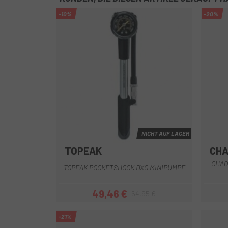
-10%
-20%
NICHT AUF LAGER
TOPEAK
CH
Multi
CHAO
TOPEAK POCKETSHOCK DXG MINIPUMPE
49,46 €
54,95 €
Preis
Regulärer Preis
-21%