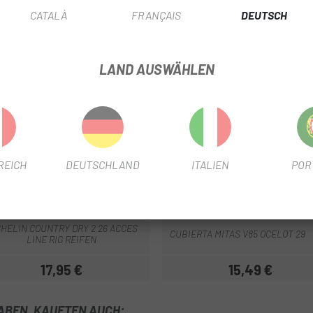
CATALÀ
FRANÇAIS
DEUTSCH
LAND AUSWÄHLEN
REICH
DEUTSCHLAND
ITALIEN
POR
CHELIN
MITAS
Schwarz
Schwarz
CHELIN COUNTRY DRY 2 26 ACCES
CUBIERTA MITAS V85 OCELOT 29
LINE RIG REIFEN
17,95 €
15,49 €
Preis
Preis
HABEN, KAUFTEN AUCH: