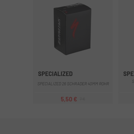
SPECIALIZED
SPE
S
SPECIALIZED 26 SCHRADER 40MM ROHR
5,50 €
7 €
Preis
Regulärer Preis