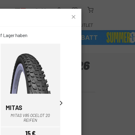
N
BLOG
ADZUBEHÖR
DIENSTLEISTUNGEN
OUTLET
uf Lager haben
OUNTRY GRIPR 26
 RIG REIFEN
MITAS
MITAS
Schwarz
Schwarz
MITAS V85 OCELOT 20
MITAS V85 OCELOT 26"
REIFEN
REIFEN
15 €
16,17 €