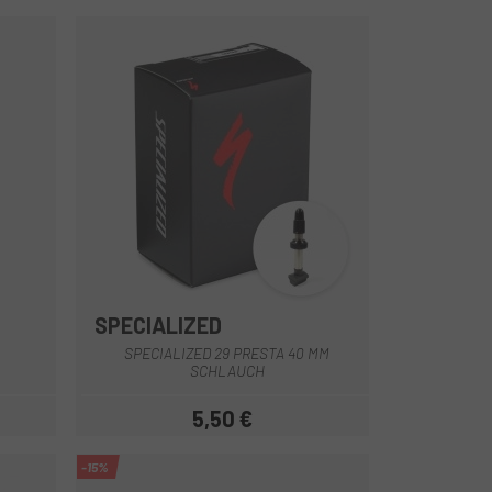
SPECIALIZED
rau
arz-Orange
SPECIALIZED 29 PRESTA 40 MM
SCHLAUCH
5,50 €
eis
Preis
-15%