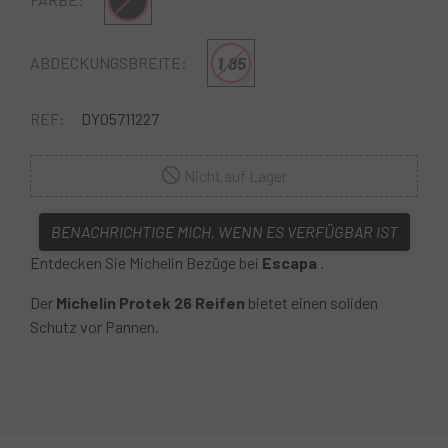
Multi
1,85
ABDECKUNGSBREITE:
REF:
DY05711227
Nicht auf Lager
BENACHRICHTIGE MICH, WENN ES VERFÜGBAR IST
Entdecken Sie Michelin Bezüge bei
Escapa
.
Der
Michelin Protek 26 Reifen
bietet einen soliden
Schutz vor Pannen.