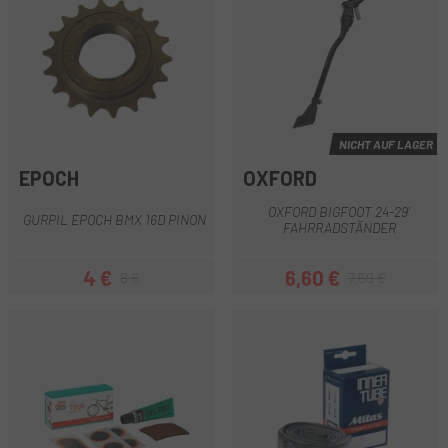
NICHT AUF LAGER
EPOCH
OXFORD
OXFORD BIGFOOT 24-29'
GURPIL EPOCH BMX 16D PINON
FAHRRADSTÄNDER
4 €
6,60 €
8 €
7,69 €
Preis
Regulärer Preis
Preis
Regulärer Preis