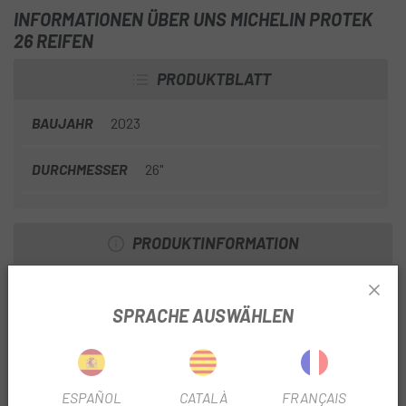
INFORMATIONEN ÜBER UNS MICHELIN PROTEK
26 REIFEN
PRODUKTBLATT
BAUJAHR
2023
DURCHMESSER
26"
PRODUKTINFORMATION
EINZELHEITEN
SPRACHE AUSWÄHLEN
Reifentyp: Standardreifen
Größe – Englisch: 26 x 1,85
Schutz: 1 mm Schutzfolie
Seitenwand: Reflektierend, Gummiwand, Dynamoband
ESPAÑOL
CATALÀ
FRANÇAIS