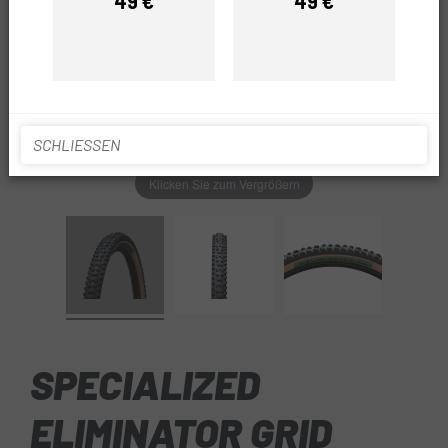
49 €
49 €
Preis
Preis
SCHLIESSEN
Klicken Sie zum Vergrößern
SPECIALIZED
ELIMINATOR GRID