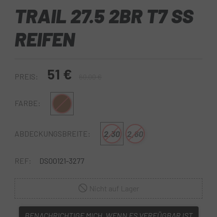
TRAIL 27.5 2BR T7 SS
REIFEN
51 €
PREIS:
60,00 €
Braun
FARBE:
2.30
2,60
ABDECKUNGSBREITE:
REF:
DS00121-3277
Nicht auf Lager
BENACHRICHTIGE MICH, WENN ES VERFÜGBAR IST