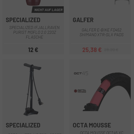
NICHT AUF LAGER
SPECIALIZED
GALFER
SPECIALIZED /FJALLRAVEN
GALFER E-BIKE FD452
PURIST MOFLO 2.0 22OZ
SHIMANO XTR-SLX PADS
FLASCHE
12 €
25,38 €
28,20 €
Preis
Preis
Regulärer Preis
SPECIALIZED
OCTA MOUSSE
OCTA MOUSSE OCT45 XC