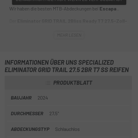
Wir haben die besten MTB-Abdeckungen bei
Escapa
.
Der
Eliminator GRID TRAIL 2Bliss Ready T7 27,5-Zoll-
Radreifen
verfügt über ein Profil, das ein aggressives
MEHR LESEN
Stollendesign mit einem ausgewogenen Profilmuster
kombiniert. Die Übergangsstollen tragen dazu bei, den
traditionellen Kanal zwischen den Mittel- und Seitenstollen
zu überbrücken, wodurch der Eliminator äußerst
INFORMATIONEN ÜBER UNS SPECIALIZED
berechenbar wird auf weichen bis harten Trails.
ELIMINATOR GRID TRAIL 27.5 2BR T7 SS REIFEN
PRODUKTBLATT
BAUJAHR
2024
DURCHMESSER
27,5"
ABDECKUNGSTYP
Schlauchlos