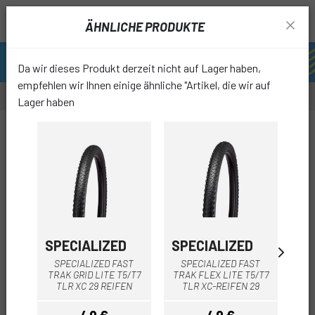
ÄHNLICHE PRODUKTE
Da wir dieses Produkt derzeit nicht auf Lager haben,
empfehlen wir Ihnen einige ähnliche "Artikel, die wir auf
Lager haben
-15%
favori
SPECIALIZED
SPECIALIZED
SP
SPECIALIZED FAST
SPECIALIZED FAST
SPE
TRAK GRID LITE T5/T7
TRAK FLEX LITE T5/T7
FL
TLR XC 29 REIFEN
TLR XC-REIFEN 29