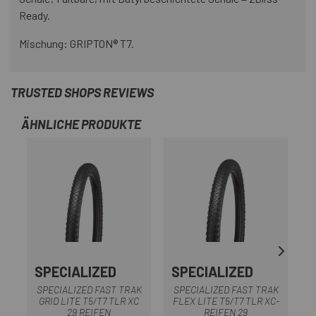
Ready.
Mischung: GRIPTON® T7.
TRUSTED SHOPS REVIEWS
ÄHNLICHE PRODUKTE
SPECIALIZED
SPECIALIZED
S
SPECIALIZED FAST TRAK
SPECIALIZED FAST TRAK
GRID LITE T5/T7 TLR XC
FLEX LITE T5/T7 TLR XC-
F
29 REIFEN
REIFEN 29