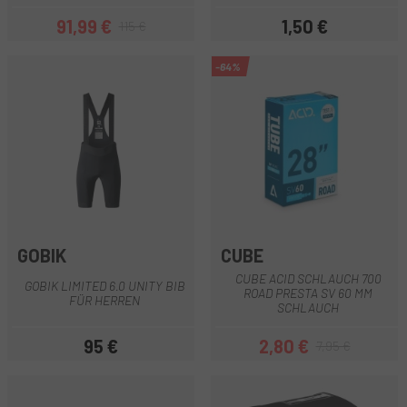
91,99 €
1,50 €
115 €
Preis
Regulärer Preis
Preis
-64%
GOBIK
CUBE
CUBE ACID SCHLAUCH 700
GOBIK LIMITED 6.0 UNITY BIB
ROAD PRESTA SV 60 MM
FÜR HERREN
SCHLAUCH
95 €
2,80 €
7,95 €
Preis
Preis
Regulärer Preis