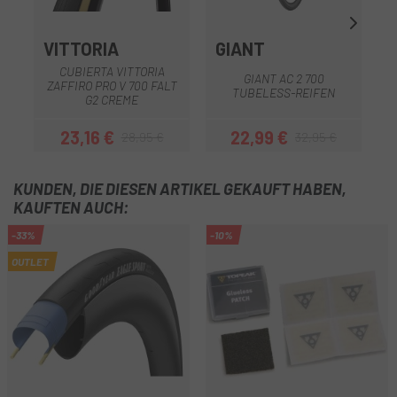
VITTORIA
GIANT
CUBIERTA VITTORIA
GIANT AC 2 700
S
ZAFFIRO PRO V 700 FALT
TUBELESS-REIFEN
G2 CREME
23,16 €
22,99 €
28,95 €
32,95 €
Preis
Regulärer Preis
Preis
Regulärer Preis
KUNDEN, DIE DIESEN ARTIKEL GEKAUFT HABEN,
KAUFTEN AUCH:
-33%
-10%
OUTLET