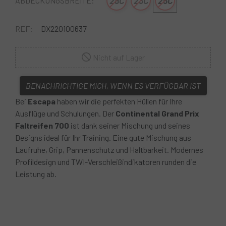
28C
23C
25C
ABDECKUNGSBREITE:
REF:
DX220100637
Nicht auf Lager
BENACHRICHTIGE MICH, WENN ES VERFÜGBAR IST
Bei
Escapa
haben wir die perfekten Hüllen für Ihre
Ausflüge und Schulungen. Der
Continental Grand Prix
Faltreifen 700
ist dank seiner Mischung und seines
Designs ideal für Ihr Training. Eine gute Mischung aus
Laufruhe, Grip, Pannenschutz und Haltbarkeit. Modernes
Profildesign und TWI-Verschleißindikatoren runden die
Leistung ab.