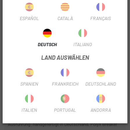
will nichts mehr!
PolyX-Brecher
ESPAÑOL
CATALÀ
FRANÇAIS
Der Reifen ist mit einer extrem starken, dicht gewebten
Polyesterfaser verstärkt. Dadurch wird eine sehr hohe
Gewebedichte erreicht. Dadurch ist der Breaker nicht nur
DEUTSCH
ITALIANO
unempfindlich gegenüber Fremdkörpern, sondern auch
besonders widerstandsfähig gegen Durchstiche.
LAND AUSWÄHLEN
Technische Spezifikationen:
Reifentyp: Faltreifen
SPANIEN
FRANKREICH
DEUTSCHLAND
Einsatzzweck: Rennrad, Tour
Größe (Zoll): 28 | 700x25C
ITALIEN
PORTUGAL
ANDORRA
Größe (ETRTO): 25 - 622
Ausführung: handgefertigt in Deutschland, PolyX Breaker