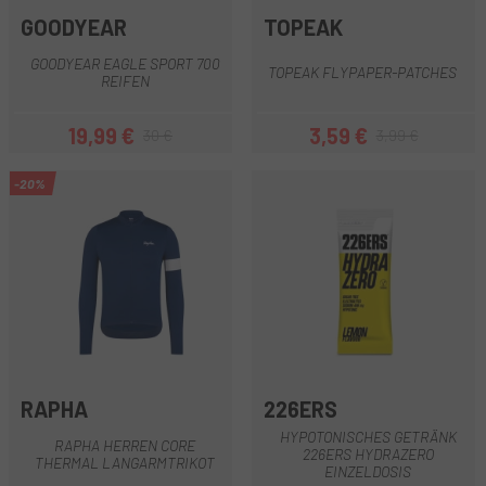
GOODYEAR
TOPEAK
GOODYEAR EAGLE SPORT 700
TOPEAK FLYPAPER-PATCHES
REIFEN
19,99 €
3,59 €
30 €
3,99 €
Preis
Regulärer Preis
Preis
Regulärer Preis
-20%
RAPHA
226ERS
HYPOTONISCHES GETRÄNK
RAPHA HERREN CORE
226ERS HYDRAZERO
THERMAL LANGARMTRIKOT
EINZELDOSIS