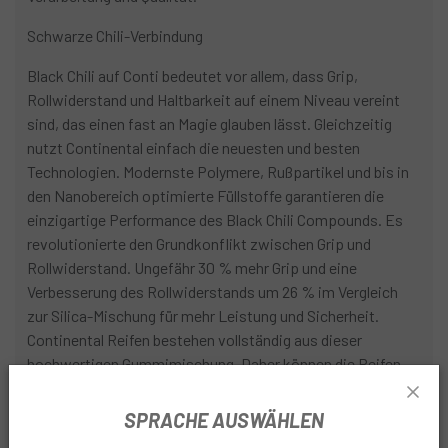
Schwarze Chili-Verbindung
Black Chili auf Conti bedeutet vor allem, dass Grip,
Rollwiderstand und Haltbarkeit auf einem Niveau vereint
sind, das einen fast an Magie glauben lässt. Gleichzeitig
nutzt Continental einfach die neuesten und besten
Technologien. Modernste Polymere, Rußpartikel und bis in
den Nanobereich optimierte Füllstoffe garantieren die
einzigartige Performance des Black Chili Compounds. Es
revolutionierte den Grundkonflikt zwischen Grip und
Rollwiderstand. Ungefähr 30 % mehr Grip und eine
Verbesserung des Rollwiderstands um 26 % im Vergleich
zur Silica-Mischung für mehr Leistung und Sicherheit.
Continental Reifen bestehen vollständig aus dieser
hochwertigen Gummimischung. Daher können die Reifen
bis zur Karkasse gefahren werden, ohne dass die
erstklassigen Eigenschaften des Gummis verloren gehen!
SPRACHE AUSWÄHLEN
Wer schon einmal einen Reifen mit Black Chilli gefahren ist,