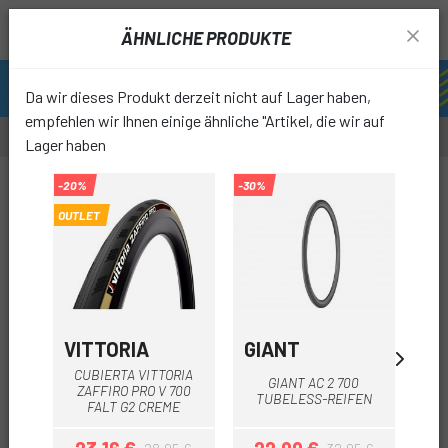
ÄHNLICHE PRODUKTE
Da wir dieses Produkt derzeit nicht auf Lager haben,
empfehlen wir Ihnen einige ähnliche "Artikel, die wir auf
Lager haben
-25%
-20%
-30%
-20%
OUTLET
favori
VITTORIA
GIANT
S
CUBIERTA VITTORIA
GIANT AC 2 700
S
ZAFFIRO PRO V 700
TUBELESS-REIFEN
H
FALT G2 CREME