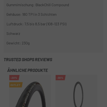
Gummimischung: BlackChili Compound
Gehäuse: 180 TPI in 3 Schichten
Luftdruck: 7,5 bis 8,5 bar (108–123 PSI)
Schwarz
Gewicht: 230g
TRUSTED SHOPS REVIEWS
ÄHNLICHE PRODUKTE
-20%
-30%
-2
OUTLET