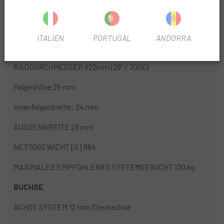
Abenteuer vor.
MATERIAL Aluminium
ITALIEN
PORTUGAL
ANDORRA
REIFENSCHNITTSTELLE Hooked / Crotchet Tubeless TC
RADDURCHMESSER 622mm (29" / 700C)
Felgenhöhe 25 mm
Innenfelgenbreite: 24 mm
AUSSENBREITE 28 mm
NETTOGEWICHT [G] 864
MAXIMALES EMPFOHLENES SYSTEMGEWICHT 130 kg
BUCHSE
ACHSE SYSTEM 12 mm Steckachse