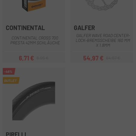
CONTINENTAL
GALFER
GALFER WAVE ROAD CENTER-
CONTINENTAL CROSS 700
LOCK-BREMSSCHEIBE 160 MM
PRESTA 42MM SCHLÄUCHE
X 1.8MM
6,71 €
54,97 €
8,95 €
64,67 €
Preis
Regulärer Preis
Preis
Regulärer Preis
-46%
OUTLET
PIRELLI