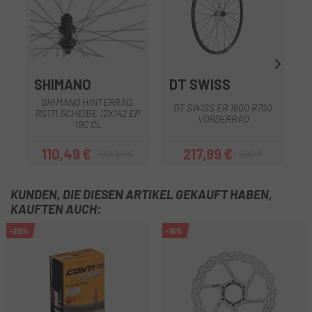
SHIMANO
DT SWISS
G
SHIMANO HINTERRAD.
DT SWISS ER 1600 R700
G
RS171 SCHEIBE 12X142 EP
VORDERRAD
19C CL
110,49 €
217,99 €
129,99 €
290 €
Preis
Regulärer Preis
Preis
Regulärer Preis
KUNDEN, DIE DIESEN ARTIKEL GEKAUFT HABEN,
KAUFTEN AUCH:
-25%
-15%