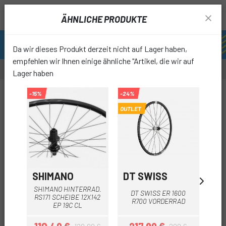
ÄHNLICHE PRODUKTE
Da wir dieses Produkt derzeit nicht auf Lager haben,
empfehlen wir Ihnen einige ähnliche "Artikel, die wir auf
Lager haben
-12%
-15%
-24%
OUTLET
favori
SHIMANO
DT SWISS
GU
SHIMANO HINTERRAD.
DT SWISS ER 1600
GUR
RS171 SCHEIBE 12X142
R700 VORDERRAD
12 
EP 19C CL