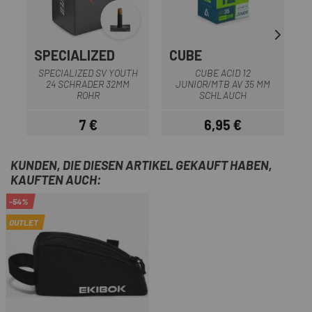
SPECIALIZED
CUBE
S
SPECIALIZED SV YOUTH
CUBE ACID 12
24 SCHRADER 32MM
JUNIOR/MTB AV 35 MM
ROHR
SCHLAUCH
7 €
6,95 €
Preis
Preis
KUNDEN, DIE DIESEN ARTIKEL GEKAUFT HABEN,
KAUFTEN AUCH:
-54%
OUTLET