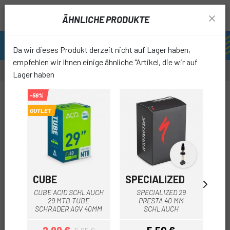
ÄHNLICHE PRODUKTE
Da wir dieses Produkt derzeit nicht auf Lager haben,
empfehlen wir Ihnen einige ähnliche "Artikel, die wir auf
Lager haben
-25%
-56%
OUTLET
favori
CUBE
SPECIALIZED
SP
CUBE ACID SCHLAUCH
SPECIALIZED 29
SP
29 MTB TUBE
PRESTA 40 MM
P
SCHRADER AGV 40MM
SCHLAUCH