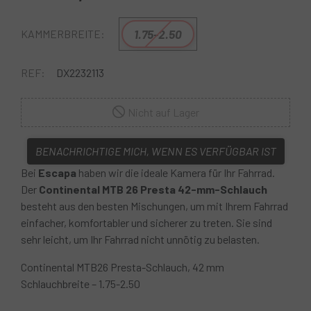
1.75-2.50
KAMMERBREITE:
REF:
DX2232113
Nicht auf Lager
BENACHRICHTIGE MICH, WENN ES VERFÜGBAR IST
Bei
Escapa
haben wir die ideale Kamera für Ihr Fahrrad.
Der
Continental MTB 26 Presta 42-mm-Schlauch
besteht aus den besten Mischungen, um mit Ihrem Fahrrad
einfacher, komfortabler und sicherer zu treten. Sie sind
sehr leicht, um Ihr Fahrrad nicht unnötig zu belasten.
Continental MTB26 Presta-Schlauch, 42 mm
Schlauchbreite – 1.75-2.50