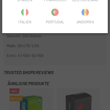
Radgröße: 26''
Hochwertige Butylkammer. Ermöglicht hohen
Inflationsdruck.
ITALIEN
PORTUGAL
ANDORRA
42 mm langes Presta-Ventil mit abnehmbarem Kern.
Gewicht: 200 Gramm.
Maße: 26x1,75/ 2.50.
Etrto: 47-559 / 62-559
TRUSTED SHOPS REVIEWS
ÄHNLICHE PRODUKTE
-56%
OUTLET