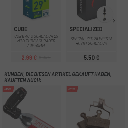
CUBE
SPECIALIZED
S
CUBE ACID SCHLAUCH 29
SPECIALIZED 29 PRESTA
MTB TUBE SCHRADER
S
40 MM SCHLAUCH
AGV 40MM
2,99 €
5,50 €
6,95 €
Preis
Regulärer Preis
Preis
KUNDEN, DIE DIESEN ARTIKEL GEKAUFT HABEN,
KAUFTEN AUCH:
-35%
-70%