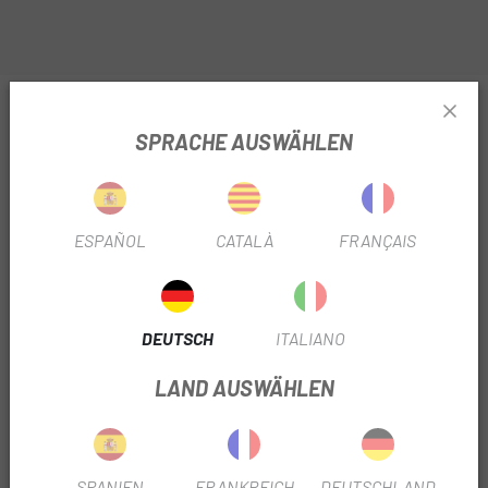
INFORMATIONEN ÜBER UNS CONTINENTAL MTB
26 PRESTA 42 MM SCHLAUCH
SPRACHE AUSWÄHLEN
PRODUKTBLATT
DURCHMESSER
26"
ESPAÑOL
CATALÀ
FRANÇAIS
VENTILTYP
Leihen
DEUTSCH
ITALIANO
VENTILLÄNGE
42mm
LAND AUSWÄHLEN
PRODUKTINFORMATION
SPANIEN
FRANKREICH
DEUTSCHLAND