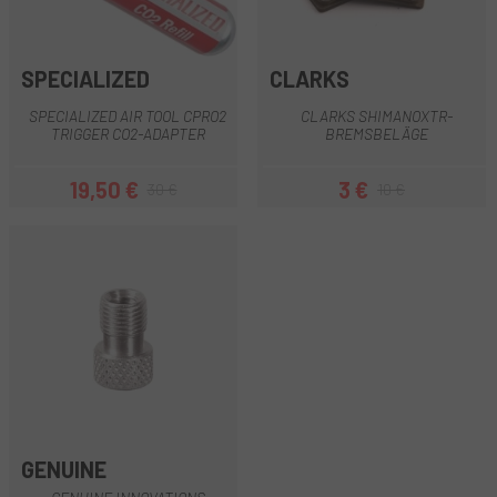
SPECIALIZED
CLARKS
SPECIALIZED AIR TOOL CPRO2
CLARKS SHIMANOXTR-
TRIGGER CO2-ADAPTER
BREMSBELÄGE
19,50 €
3 €
30 €
10 €
Preis
Regulärer Preis
Preis
Regulärer Preis
GENUINE