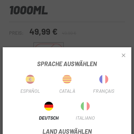
1000ML
49,99 €
PREIS:
49,99 €
1000 ml
GRÖSSE:
SPRACHE AUSWÄHLEN
REF:
DX54030131
Nicht auf Lager
ESPAÑOL
CATALÀ
FRANÇAIS
BENACHRICHTIGE MICH, WENN ES VERFÜGBAR IST
Bei
Escapa
finden Sie alles Zubehör und Ersatzteile, um
Ihr Fahrrad für die nächste Tour fit zu machen.
Notubes
DEUTSCH
ITALIANO
1000ml Dichtmittel
ist das STANS Dichtmittel von No
LAND AUSWÄHLEN
Tubes. Im Gegensatz zu anderen Dichtmitteln ist es eine