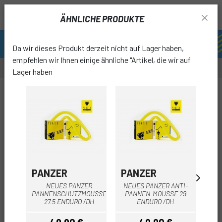
ÄHNLICHE PRODUKTE
Da wir dieses Produkt derzeit nicht auf Lager haben,
empfehlen wir Ihnen einige ähnliche "Artikel, die wir auf
Lager haben
0%
-24%
OUTL
favori
PANZER
PANZER
BA
NEUES PANZER
NEUES PANZER ANTI-
PA
PANNENSCHUTZMOUSSE
PANNEN-MOUSSE 29
M
27.5 ENDURO /DH
ENDURO /DH