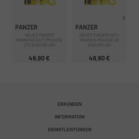
PANZER
PANZER
B
NEUES PANZER
NEUES PANZER ANTI-
PANNENSCHUTZMOUSSE
PANNEN-MOUSSE 29
27.5 ENDURO /DH
ENDURO /DH
49,90 €
49,90 €
Preis
Preis
ERKUNDEN
INFORMATION
DIENSTLEISTUNGEN