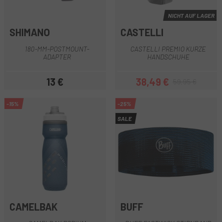
NICHT AUF LAGER
SHIMANO
CASTELLI
180-MM-POSTMOUNT-
CASTELLI PREMIO KURZE
ADAPTER
HANDSCHUHE
13 €
38,49 €
59,95 €
Preis
Preis
Regulärer Preis
-15%
-25%
SALE
CAMELBAK
BUFF