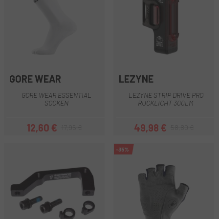
GORE WEAR
LEZYNE
GORE WEAR ESSENTIAL
LEZYNE STRIP DRIVE PRO
SOCKEN
RÜCKLICHT 300LM
12,60 €
49,98 €
17,95 €
58,80 €
Preis
Regulärer Preis
Preis
Regulärer Preis
-35%