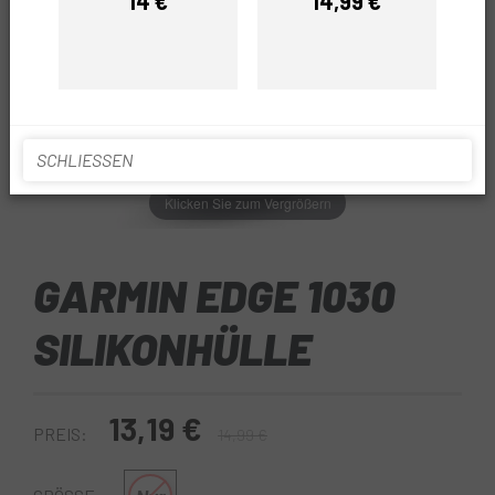
14 €
14,99 €
Preis
Preis
SCHLIESSEN
Klicken Sie zum Vergrößern
GARMIN EDGE 1030
SILIKONHÜLLE
13,19 €
PREIS:
14,99 €