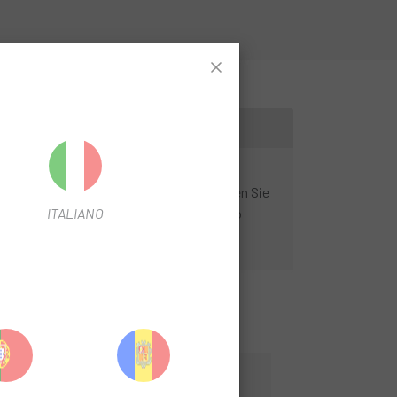
en beim Treten.
Es ist leicht, kabellos,
chnologien Bluetooth Smart und ANT+ können Sie
ITALIANO
 von Trittfrequenzdaten war noch nie so
-12%