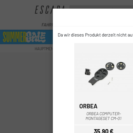
FAHRRÄDER
E-BIKE
KOMPONENTEN
Da wir dieses Produkt derzeit nicht auf
HAUPTMENU
ZUBEHÖR
ELEKTRONIK
GPS-ZUBE
ORBEA
ORBEA COMPUTER-
MONTAGESET CM-01
35,90 €