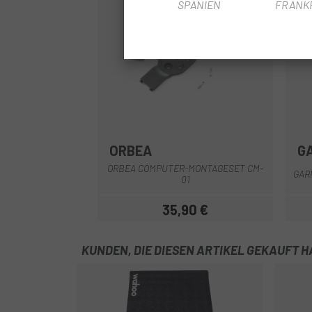
SPANIEN
FRANK
ORBEA
G
ORBEA COMPUTER-MONTAGESET CM-
GAR
01
35,90 €
Preis
KUNDEN, DIE DIESEN ARTIKEL GEKAUFT 