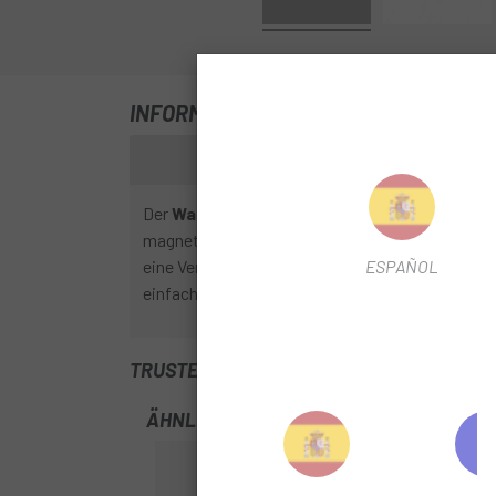
INFORMATIONEN ÜBER UNS WAHOO RP
Der
Wahoo RPM Trittfrequenzsensor ist Ihr
magnetfrei und lässt sich einfach an Ihrem Schu
ESPAÑOL
eine Verbindung zu Smartphones und GPS-Fahrra
einfach.
TRUSTED SHOPS REVIEWS
ÄHNLICHE PRODUKTE
-12%