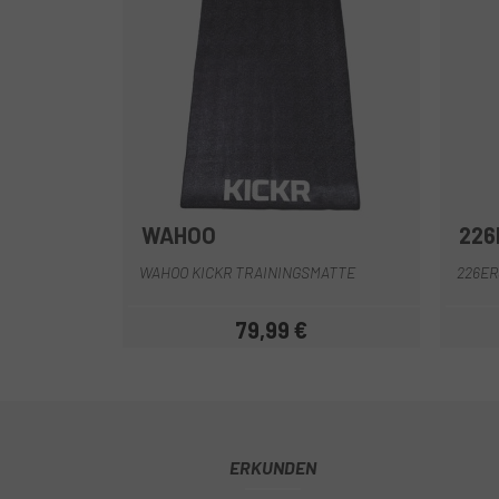
WAHOO
226
WAHOO KICKR TRAININGSMATTE
226ER
79,99 €
Preis
ERKUNDEN