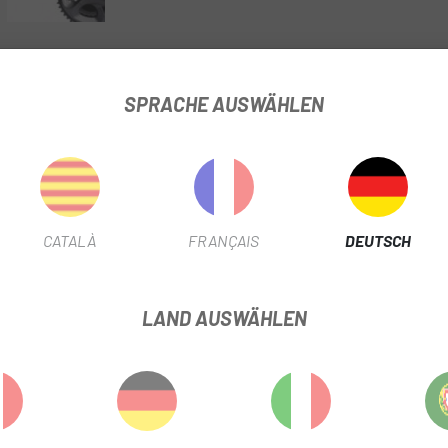
M TRITTFREQUENZSENSOR (BT/ANT+)
SPRACHE AUSWÄHLEN
PRODUKTINFORMATION
e praktische kleine Lösung zum Messen von Trittfrequenzdat
h oder der Kurbel Ihres Fahrrads installieren. Mit den Dualband-Te
CATALÀ
FRANÇAIS
DEUTSCH
dcomputern herstellen und Daten auf diesen anzeigen. Das Sammeln
LAND AUSWÄHLEN