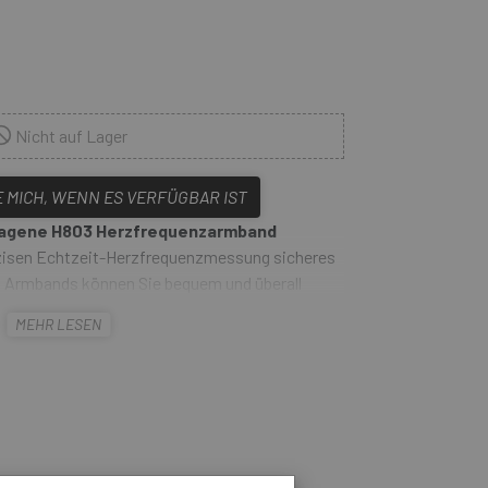
Nicht auf Lager
 MICH, WENN ES VERFÜGBAR IST
agene H803 Herzfrequenzarmband
äzisen Echtzeit-Herzfrequenzmessung sicheres
en Armbands können Sie bequem und überall
dachte Design sorgt nicht nur für mehr Komfort,
MEHR LESEN
lität bei körperlicher Aktivität. Erkunden Sie
in geschlossenen Räumen – Magene H803 begleitet