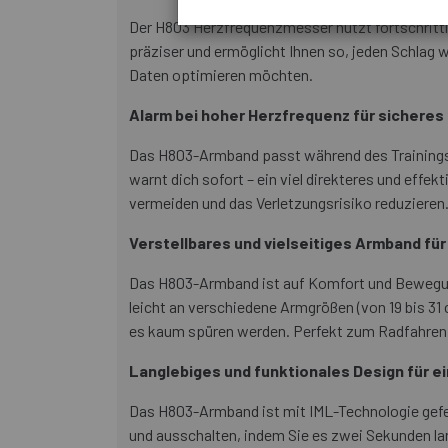
Der H803 Herzfrequenzmesser nutzt fortschrittl
präziser und ermöglicht Ihnen so, jeden Schlag w
Daten optimieren möchten.
Alarm bei hoher Herzfrequenz für sicheres 
Das H803-Armband passt während des Trainings au
warnt dich sofort – ein viel direkteres und eff
vermeiden und das Verletzungsrisiko reduzieren.
Verstellbares und vielseitiges Armband für 
Das H803-Armband ist auf Komfort und Bewegung
leicht an verschiedene Armgrößen (von 19 bis 31
es kaum spüren werden. Perfekt zum Radfahren,
Langlebiges und funktionales Design für e
Das H803-Armband ist mit IML-Technologie gefert
und ausschalten, indem Sie es zwei Sekunden lang 