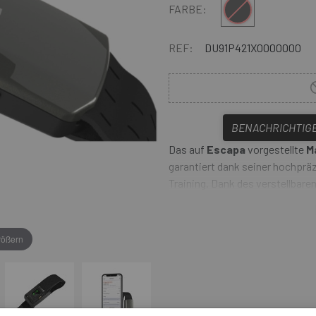
Schwarz
FARBE:
REF:
DU91P421X0000000
BENACHRICHTIGE
Das auf
Escapa
vorgestellte
M
garantiert dank seiner hochpr
Training. Dank des verstellbar
trainieren. Das ergon und durch
sondern auch für hohe Funktiona
die Natur oder trainieren Sie 
rößern
Sie bei jedem Herzschlag.