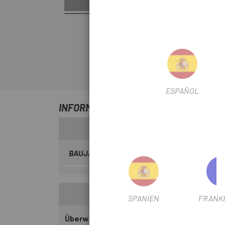
ESPAÑOL
INFORMATIONEN ÜBER UNS MAGENE 
BAUJAHR
2025
SPANIEN
FRANK
Überwachen Sie Ihre Herzfrequenz präzise 