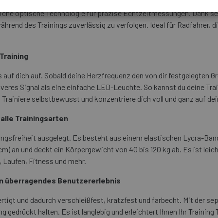
iche optische Technologie für präzise Echtzeitmessungen. Dank sei
ährend des Trainings zuverlässig zu verfolgen. Ideal für Radfahrer, d
Training
f dich auf. Sobald deine Herzfrequenz den von dir festgelegten Gre
ektiveres Signal als eine einfache LED-Leuchte. So kannst du deine 
 Trainiere selbstbewusst und konzentriere dich voll und ganz auf dei
alle Trainingsarten
sfreiheit ausgelegt. Es besteht aus einem elastischen Lycra-Band
 cm) an und deckt ein Körpergewicht von 40 bis 120 kg ab. Es ist le
 Laufen, Fitness und mehr.
in überragendes Benutzererlebnis
igt und dadurch verschleißfest, kratzfest und farbecht. Mit der se
gedrückt halten. Es ist langlebig und erleichtert Ihnen Ihr Training 