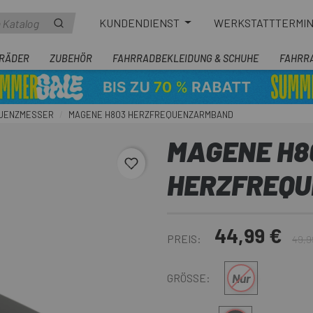
KUNDENDIENST
WERKSTATTTERMI
RÄDER
ZUBEHÖR
FAHRRADBEKLEIDUNG & SCHUHE
FAHRR
UENZMESSER
MAGENE H803 HERZFREQUENZARMBAND
MAGENE H8
favorite_border
HERZFREQ
44,99 €
PREIS:
49,9
Nur
GRÖSSE: