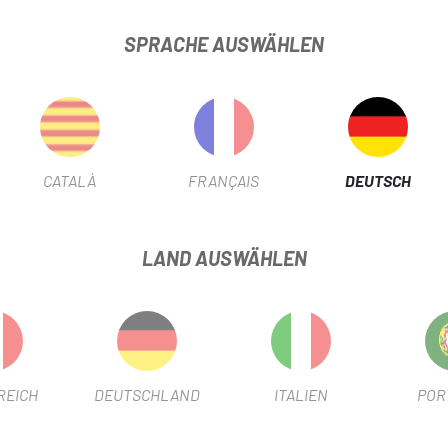
SPRACHE AUSWÄHLEN
CATALÀ
FRANÇAIS
DEUTSCH
H803 HERZFREQUENZARMBAND
PRODUKTBLATT
LAND AUSWÄHLEN
PRODUKTINFORMATION
REICH
DEUTSCHLAND
ITALIEN
POR
in Echtzeit