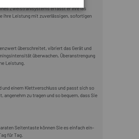
nes Zweistrahlsystems erfasst er Ihre las
ie ihre Leistung mit zuverlässigen, sofortigen
nzwert überschreitet, vibriert das Gerät und
Trainingsintensität überwachen, Überanstrengung
ne Leistung.
 und einem Klettverschluss und passt sich so
icht, angenehm zu tragen und so bequem, dass Sie
paraten Seitentaste können Sie es einfach ein-
Tag für Tag.