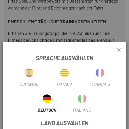
Prise Spaß und Wettbewerb mit Bestenlisten für Anstiege
während der Fahrt und Belohnungen nach der Fahrt.
EMPFOHLENE TÄGLICHE TRAININGSEINHEITEN
Erhalten Sie Trainingstipps, die Ihre Vorlieben und Ihre
Fitness berücksichtigen, mit täglichen las basierend auf
Ihrer aktuellen Trainingsbelastung und VO2max bei
Verwendung mit einem kompatiblen Leistungsmonitor und
SPRACHE AUSWÄHLEN
Herzfrequenzmesser.
CLIMBPRO
Überprüfen Sie den verbleibenden Anstieg und die Steigung
ESPAÑOL
CATALÀ
FRANÇAIS
während des aktuellen Anstiegs, um Ihren Aufwand zu
messen.
DEUTSCH
ITALIANO
FAHRRADDYNAMIK
LAND AUSWÄHLEN
Erweiterte Las bieten Einblick in die Leistung unter