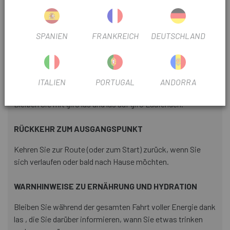
unterschiedlichen Bedingungen3.
MOUNTAINBIKING-DYNAMIK
SPANIEN
FRANKREICH
DEUTSCHLAND
Verfolgen Sie Mountainbike-Kennzahlen wie Sprunganzahl,
Distanz und Dauer.
ITALIEN
PORTUGAL
ANDORRA
GIRO GIRO
Bleiben Sie mit giro las und las auf giro Laufenden.
RÜCKKEHR ZUM AUSGANGSPUNKT
Kehren Sie zur Route (oder zum Start) zurück, wenn Sie
sich verlaufen oder bald nach Hause möchten.
WARNHINWEISE ZU ERNÄHRUNG UND HYDRATION
Bleiben Sie während der gesamten Fahrt voller Energie dank
las , die Sie darüber informieren, wann Sie etwas trinken