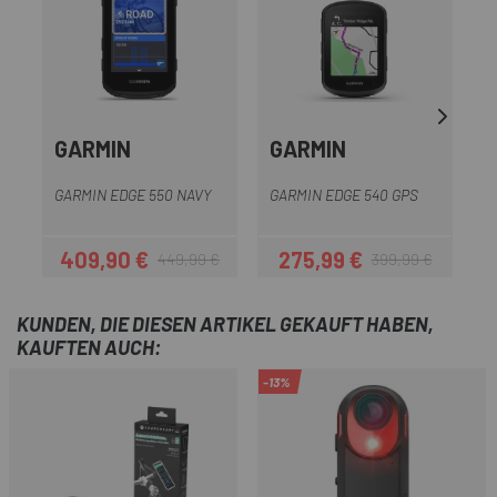
GARMIN
GARMIN
G
GARMIN EDGE 550 NAVY
GARMIN EDGE 540 GPS
409,90 €
275,99 €
449,99 €
399,99 €
Preis
Regulärer Preis
Preis
Regulärer Preis
KUNDEN, DIE DIESEN ARTIKEL GEKAUFT HABEN,
KAUFTEN AUCH:
-13%