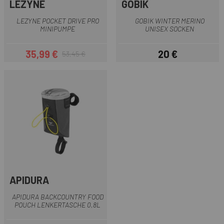
LEZYNE
GOBIK
LEZYNE POCKET DRIVE PRO
GOBIK WINTER MERINO
MINIPUMPE
UNISEX SOCKEN
35,99 €
20 €
53,45 €
Preis
Regulärer Preis
Preis
APIDURA
APIDURA BACKCOUNTRY FOOD
POUCH LENKERTASCHE 0,8L