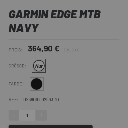
GARMIN EDGE MTB
NAVY
364,90 €
PREIS:
399,99 €
Nur
GRÖSSE:
Multi
FARBE:
REF:
DX38010-02993-10
-
+