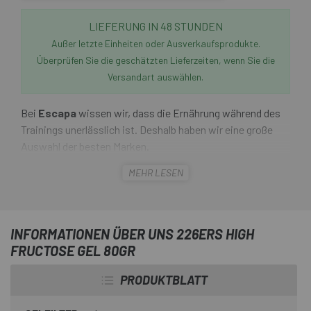
LIEFERUNG IN 48 STUNDEN
Außer letzte Einheiten oder Ausverkaufsprodukte.
Überprüfen Sie die geschätzten Lieferzeiten, wenn Sie die
Versandart auswählen.
Bei
Escapa
wissen wir, dass die Ernährung während des
Trainings unerlässlich ist. Deshalb haben wir eine große
Auswahl der besten Marken.
MEHR LESEN
226ers High Fructose Gel 80gr
ist ein Energiegel mit
Maltodextrin und Fructose im Verhältnis 10:8, mit einem
Kohlenhydratanteil von 55g pro Gel und 220 Kcal. Plus 250
mg Natrium. Es ist vegan, glutenfrei und in drei
INFORMATIONEN ÜBER UNS 226ERS HIGH
Geschmacksrichtungen erhältlich.
FRUCTOSE GEL 80GR
PRODUKTBLATT