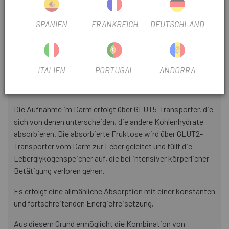
Energiefreisetzung.
SPANIEN
FRANKREICH
DEUTSCHLAND
Schnelle Magenentleerung aufgrund seines großen
Molekulargewichts und seiner geringen Osmolarität, was
die Verdauung fördert und gastrointestinale
Nebenwirkungen reduziert.
ITALIEN
PORTUGAL
ANDORRA
FRUKTOSE:
Die Aufnahme im Darm erfolgt über GLUT5-Transporter, die
sich von denen unterscheiden, die andere Kohlenhydrate
absorbieren. Die absorbierte Fruktose wird über GLUT2-
Transporter vom Darm zur Leber geleitet und füllt die
Leberglykogenspeicher auf, die bei intensiver körperlicher
Betätigung verloren gehen.
Es erfolgt eine allmähliche Absorption mit einer konstanten
und fortschreitenden Energiefreisetzung.
Aus diesem Grund ermöglicht die Kombination von