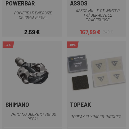
POWERBAR
ASSOS
ASSOS MILLE GT WINTER
POWERBAR ENERGIZE
TRÄGERHOSE C2
ORIGINALRIEGEL
TRÄGERHOSE
2,59 €
167,99 €
240 €
Preis
Preis
Regulärer Preis
-14%
-10%
SHIMANO
TOPEAK
SHIMANO DEORE XT M8100
TOPEAK FLYPAPER-PATCHES
PEDAL