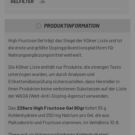
GELFILTER
Ja
PRODUKTINFORMATION
High Fructose Gel trägt das Siegel der Kölner Liste und ist
die erste und größte Dopingpräventionsplattform für
Nahrungsergänzungsmittel weltweit.
Die Kölner Liste enthält nur Produkte, die strengen Tests
unterzogen wurden, um durch Analysen und
Etikettenüberprüfung sicherzustellen, dass Hersteller in
ihren Produkten keine verbotenen Substanzen auf der Liste
der WADA (Welt-Anti-Doping-Agentur) verwenden.
Das
226ers High Fructose Gel 80gr
liefert 55 g
Kohlenhydrate und 250 mg Natrium pro Gel, die aus
Maltodextrin und Fructose stammen, im Verhältnis 10:8.
Diese auf „multitransportierbaren Kohlenhydraten“