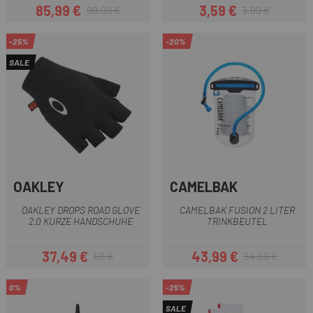
85,99 €
3,59 €
99,99 €
3,99 €
Preis
Regulärer Preis
Preis
Regulärer Preis
-25%
-20%
SALE
OAKLEY
CAMELBAK
OAKLEY DROPS ROAD GLOVE
CAMELBAK FUSION 2 LITER
2.0 KURZE HANDSCHUHE
TRINKBEUTEL
37,49 €
43,99 €
50 €
54,99 €
Preis
Regulärer Preis
Preis
Regulärer Preis
0%
-25%
SALE