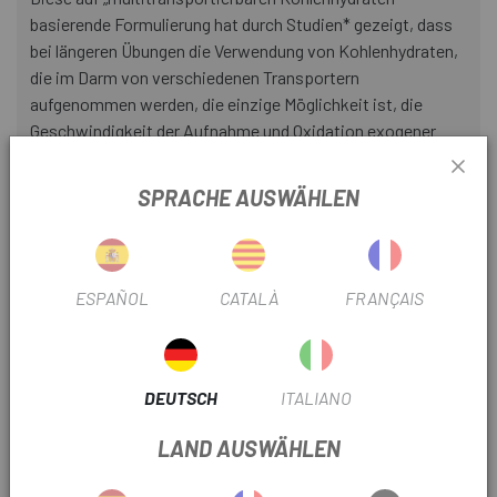
basierende Formulierung hat durch Studien* gezeigt, dass
bei längeren Übungen die Verwendung von Kohlenhydraten,
die im Darm von verschiedenen Transportern
aufgenommen werden, die einzige Möglichkeit ist, die
Geschwindigkeit der Aufnahme und Oxidation exogener
Kohlenhydrate zu erhöhen Kohlenstoff über 60 g/Stunde*.
SPRACHE AUSWÄHLEN
las bestätigen, dass es ideal ist, dafür Kohlenhydratquellen
zu kombinieren. Wir haben Maltodextrin gewählt, um das
Molekulargewicht/die Osmolarität zu kontrollieren, und das
andere muss Fruktose sein.
ESPAÑOL
CATALÀ
FRANÇAIS
Maltodextrin:
Es wird im Darm vom SLGT-1-Transporter absorbiert und in
Glukose umgewandelt, um zu las zu gelangen und diese
DEUTSCH
ITALIANO
schnell mit Energie zu versorgen.
LAND AUSWÄHLEN
Es hat einen hohen glykämischen Index, einen schnellen
Anstieg des Blutzuckers und eine sofortige