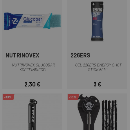
NUTRINOVEX
226ERS
NUTRINOVEX GLUCOBAR
GEL 226ERS ENERGY SHOT
KOFFEINRIEGEL
STICK 60ML
2,30 €
3 €
Preis
Preis
-33%
-10%