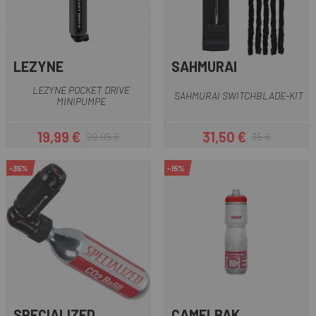
LEZYNE
SAHMURAI
LEZYNE POCKET DRIVE
SAHMURAI SWITCHBLADE-KIT
MINIPUMPE
19,99 €
31,50 €
29,95 €
35 €
Preis
Regulärer Preis
Preis
Regulärer Preis
-35%
-15%
SPECIALIZED
CAMELBAK