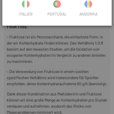
ein hohes Molekulargewicht auf, was zu einer Lösung mit
geringerer Osmolarität führt, die Verdauung fördert und
ITALIEN
PORTUGAL
ANDORRA
potenzielle gastrointestinale Nebenwirkungen reduziert.
FRUKTOSE:
- Fruktose ist ein Monosaccharid, die einfachste Form, in
der wir Kohlenhydrate finden können. Das Verhältnis 1:0,8
basiert auf den neuesten Studien, um die Oxidation von
exogenen Kohlenhydraten im Vergleich zu anderen Anteilen
zu maximieren.
- Die Verwendung von Fruktose in einem solchen
spezifischen Verhältnis wird insbesondere für Sportler
empfohlen, deren Kohlenhydrataufnahme 60 g/h übersteigt.
Dank dieser Kombination aus Maltodextrin und Fruktose
können wir eine große Menge an Kohlenhydraten pro Stunde
verdauen und aufnehmen, wodurch das Risiko von
Magenproblemen minimiert wird.