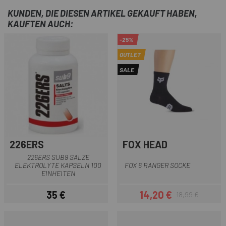
KUNDEN, DIE DIESEN ARTIKEL GEKAUFT HABEN,
KAUFTEN AUCH:
-25%
OUTLET
SALE
226ERS
FOX HEAD
226ERS SUB9 SALZE
ELEKTROLYTE KAPSELN 100
FOX 6 RANGER SOCKE
EINHEITEN
35 €
14,20 €
18,99 €
Preis
Preis
Regulärer Preis