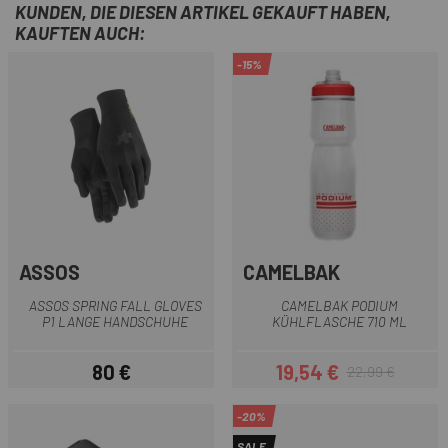
KUNDEN, DIE DIESEN ARTIKEL GEKAUFT HABEN,
KAUFTEN AUCH:
-15%
ASSOS
CAMELBAK
ASSOS SPRING FALL GLOVES
CAMELBAK PODIUM
P1 LANGE HANDSCHUHE
KÜHLFLASCHE 710 ML
80 €
19,54 €
22,99 €
Preis
Preis
Regulärer Preis
-20%
SALE