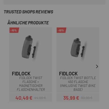
TRUSTED SHOPS REVIEWS
ÄHNLICHE PRODUKTE
-10%
-10%
-1
FIDLOCK
FIDLOCK
F
FIDLOCK TWIST
FIDLOCK TWIST BOTTLE
F
FLASCHE +
450 FLASCHE
MAGNETISCHER
(INKLUSIVE TWIST BIKE
FLASCHENHALTER
BASE)
40,49 €
35,99 €
44,99 €
39,99 €
Preis
Regulärer Preis
Preis
Regulärer Preis