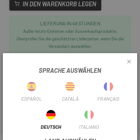
IN DEN WARENKORB LEGEN
LIEFERUNG IN 48 STUNDEN
Außer letzte Einheiten oder Ausverkaufsprodukte.
Überprüfen Sie die geschätzten Lieferzeiten, wenn Sie die
Versandart auswählen.
Escapa
präsentiert die
Bidon Apparel Pocket Assos
SPRACHE AUSWÄHLEN
EVO,
eine 27 cm lange hülle , die perfekt in Ihren
Flaschenhalter passt und es Ihnen ermöglicht, Wärmer,
Handschuhe, Jacken oder andere wichtige
Notfallkleidungsstücke aufzubewahren und trocken zu
ESPAÑOL
CATALÀ
FRANÇAIS
halten.
DEUTSCH
ITALIANO