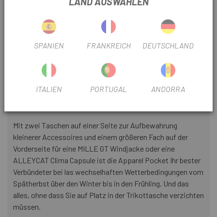
LAND AUSWÄHLEN
INFORMATIONEN ÜBER UNS
BEKLEIDUNGSTASCHE ASSOS EVO-FLASCHE
PRODUKTBLATT
SPANIEN
FRANKREICH
DEUTSCHLAND
BAUJAHR
2025
ITALIEN
PORTUGAL
ANDORRA
PRODUKTINFORMATION
Mit zwei Taschen auf einer Seite zur Aufbewahrung
kleinerer Accessoires und einem größeren Fach auf der
Vorderseite für eine MILLE GT Windjacke oder eine
ALLEYCAT Clima Capsule ist die Apparel Pocket Ihr bester
Verbündeter bei las wechselhaften Wetterbedingungen vom
Spätherbst über den Winter bis in den Frühling. Und das
alles, ohne dass Sie auf Platz in der Trikottasche verzichten
müssen.