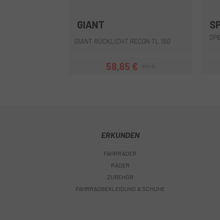
GIANT
S
Schwarz
SPE
GIANT RÜCKLICHT RECON TL 150
58,65 €
69 €
Preis
Regulärer Preis
ERKUNDEN
FAHRRÄDER
RÄDER
ZUBEHÖR
FAHRRADBEKLEIDUNG & SCHUHE