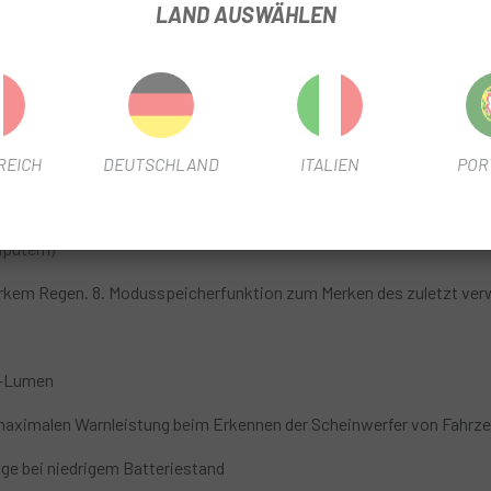
LAND AUSWÄHLEN
umen
und mehrere Helligkeitsstufen für verschiedene Fahrmodi.
en Betrieb
 und Garmin / Wahoo -Halterungen (außer der originalen Wahoo EL
REICH
DEUTSCHLAND
ITALIEN
POR
n der Leuchte.
putern)
tarkem Regen. 8. Modusspeicherfunktion zum Merken des zuletzt ve
D-Lumen
 maximalen Warnleistung beim Erkennen der Scheinwerfer von Fahrzeu
ge bei niedrigem Batteriestand