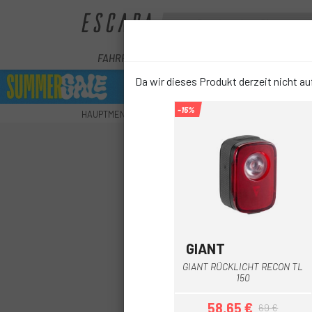
FAHRRÄDER
E-BIKE
KOMPONENTEN
Da wir dieses Produkt derzeit nicht auf
-15%
HAUPTMENU
ZUBEHÖR
SICHERHEIT
BELEUCHT
GIANT
Schwarz
GIANT RÜCKLICHT RECON TL
150
58,65 €
69 €