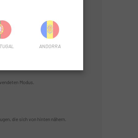
EMNT BOLT Aero-Fronthalterung)
TUGAL
ANDORRA
rwendeten Modus.
gen, die sich von hinten nähern.