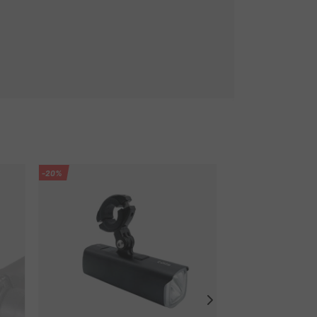
-20%
-15%