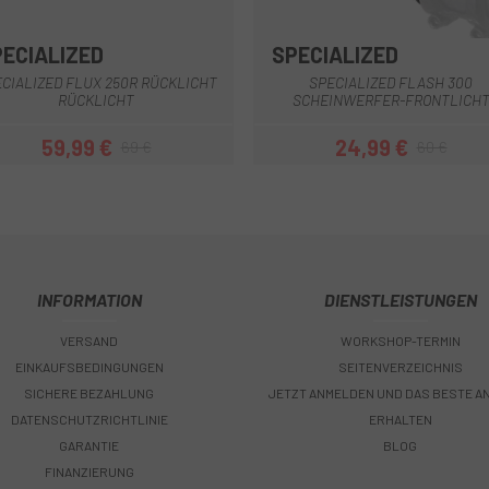
PECIALIZED
SPECIALIZED
CIALIZED FLUX 250R RÜCKLICHT
SPECIALIZED FLASH 300
RÜCKLICHT
SCHEINWERFER-FRONTLICH
59,99 €
24,99 €
69 €
60 €
Preis
Regulärer Preis
Preis
Regulärer Pre
INFORMATION
DIENSTLEISTUNGEN
VERSAND
WORKSHOP-TERMIN
EINKAUFSBEDINGUNGEN
SEITENVERZEICHNIS
SICHERE BEZAHLUNG
JETZT ANMELDEN UND DAS BESTE A
DATENSCHUTZRICHTLINIE
ERHALTEN
GARANTIE
BLOG
FINANZIERUNG