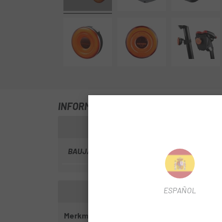
INFORMATIONEN ÜBER UNS RAVEMEN 
BAUJAHR
2025
ESPAÑOL
Merkmale des Ravemen FR300 Scheinwerf