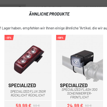
KUNDENDIENST
WERKSTATTTERMI
ÄHNLICHE PRODUKTE
RÄDER
ZUBEHÖR
FAHRRADBEKLEIDUNG & SCHUHE
FAHRR
 Lager haben, empfehlen wir Ihnen einige ähnliche "Artikel, die wir a
-13%
-58%
UNG
RAVEMEN LS06 BELEUCHTUNGSSATZ (FR300+CL05)
RAVEMEN L
favorite_border
BELEUCHT
(FR300+CL
SPECIALIZED
SPECIALIZED
SPECIALIZED FLASH 300
69,95 €
SPECIALIZED FLUX 250R
PREIS:
SCHEINWERFER-
RÜCKLICHT RÜCKLICHT
FRONTLICHT
59,99 €
24,99 €
69 €
60 €
Nur
GRÖSSE: