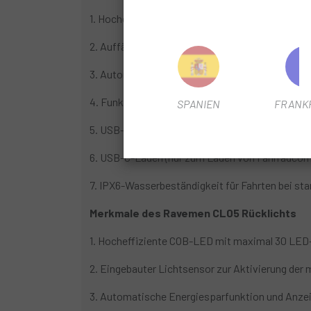
1. Hocheffiziente COB-LED mit maximal 300 L
2. Auffälliges Warnblinken für die Fahrt am Tag 
3. Automatischer Ein-/Aus-Modus für freihändig
4. Funktioniert mit Garmin / Wahoo -Computern
SPANIEN
FRANK
5. USB-C-Ladeanschluss zum einfachen Auflade
6. USB-C-Laden (nur zum Laden von Fahrradcom
7. IPX6-Wasserbeständigkeit für Fahrten bei s
Merkmale des Ravemen CL05 Rücklichts
1. Hocheffiziente COB-LED mit maximal 30 LE
2. Eingebauter Lichtsensor zur Aktivierung der
3. Automatische Energiesparfunktion und Anzei