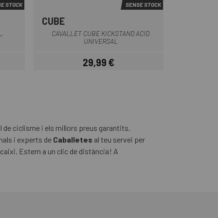
E STOCK
SENSE STOCK
CUBE
CAVALLET CUBE KICKSTAND ACID
'
UNIVERSAL
29,99 €
Preu
de ciclisme i els millors preus garantits.
nals i experts de
Caballetes
al teu servei per
aixi. Estem a un clic de distància! A