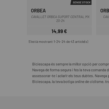
SENSE STOCK
ORBEA
OR
Multi
CAVALLET ORBEA SUPORT CENTRAL MX
CAV
20-24
14,99 €
Preu
S'està mostrant 1-24-24 de 43 article(s)
Biciescapa és sempre la millor opció per comprar
Navega de forma segura i fes la teva comanda 
assessorar-te i aclarir els teus dubtes. Navega 
Biciescapa, la teva botiga online de ciclisme, tr