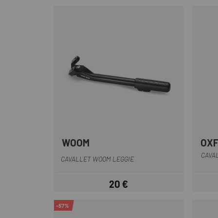
WOOM
OX
Multi
CAVA
CAVALLET WOOM LEGGIE
20 €
Preu
-57%