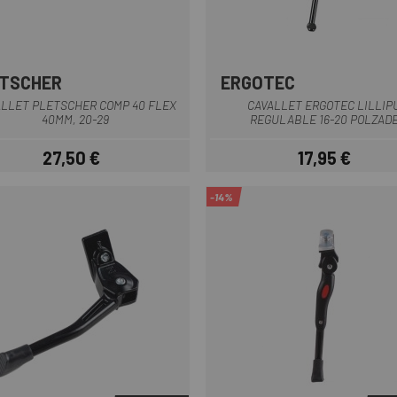
TSCHER
ERGOTEC
Negre
Negre
LLET PLETSCHER COMP 40 FLEX
CAVALLET ERGOTEC LILLIP
40MM, 20-29
REGULABLE 16-20 POLZAD
27,50 €
17,95 €
Preu
Preu
-14%