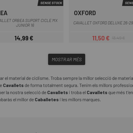
SENSE STOCK
SENS
BEA
OXFORD
Negre
ALLET ORBEA SUPORT CICLE MX
CAVALLET OXFORD DELUXE 26-29'
JUNIOR 16
14,99 €
11,50 €
13,49 €
Preu
Preu
Preu regular
MOSTRAR MÉS
 el material de ciclisme. Troba sempre la millor selecció de material 
de
Cavallets
de forma totalment segura. Tenim els millors professio
per la nostra selecció de
Cavallets
i troba el
Cavallets
que més t'enc
obaràs el millor de
Caballetes
i les millors marques.