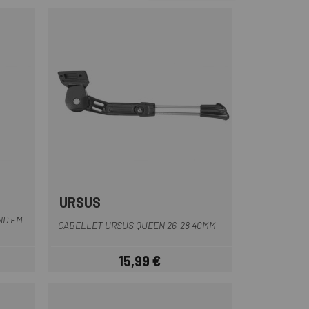
URSUS
ND FM
CABELLET URSUS QUEEN 26-28 40MM
15,99 €
Preu