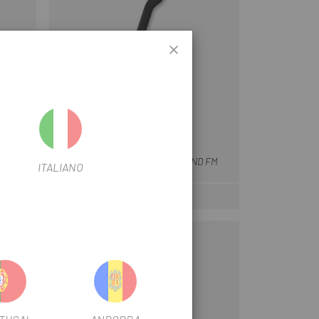
CUBE
Negre
Y MINI
CAVALLET CUBE ACID KICKSTAND FM
ITALIANO
35 €
Preu