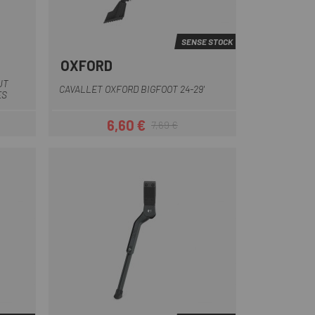
SENSE STOCK
OXFORD
UT
CAVALLET OXFORD BIGFOOT 24-29'
ES
6,60 €
7,69 €
Preu
Preu regular