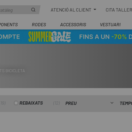
ATENCIÓ AL CLIENT
CITA TALLE
PONENTS
RODES
ACCESSORIS
VESTUARI
TS BICICLETA
19
REBAIXATS
12
PREU
TEMP