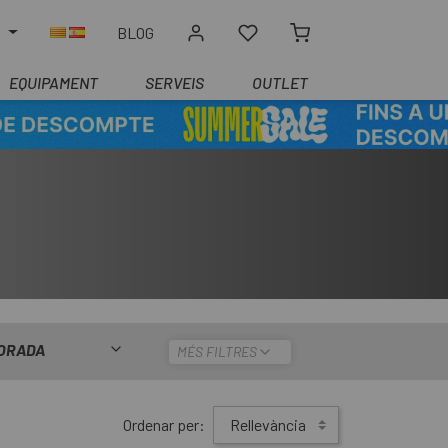
R
BLOG
EQUIPAMENT
SERVEIS
OUTLET
ORADA
MÉS FILTRES
Ordenar per:
Rellevància