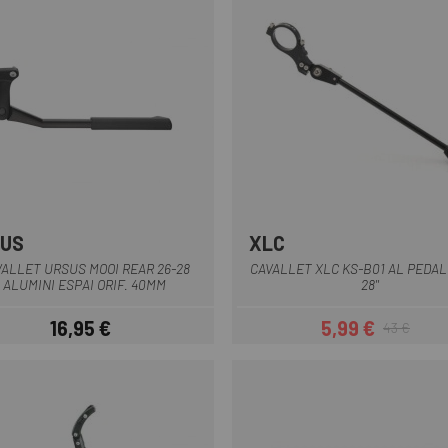
US
XLC
VALLET URSUS MOOI REAR 26-28
CAVALLET XLC KS-B01 AL PEDAL
ALUMINI ESPAI ORIF. 40MM
28''
16,95 €
5,99 €
43 €
Preu
Preu
Preu regular