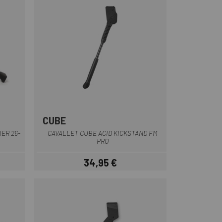
CUBE
Negre
IER 26-
CAVALLET CUBE ACID KICKSTAND FM
PRO
34,95 €
Preu