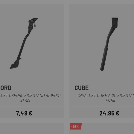
FORD
CUBE
Negre
LLET OXFORD KICKSTAND BIGFOOT
CAVALLET CUBE ACID KICKSTA
24-29
PURE
7,49 €
24,95 €
Preu
Preu
-86%