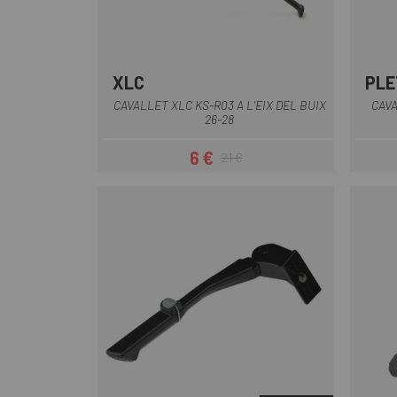
XLC
PLE
CAVALLET XLC KS-R03 A L'EIX DEL BUIX
CAVA
26-28
6 €
21 €
Preu
Preu regular