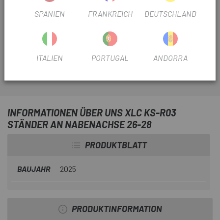
Escapa
bringt den
XLC KS-R03 Fahrradständer 26-28
SPANIEN
FRANKREICH
DEUTSCHLAND
, die perfekte Lösung, um Ihr Fahrrad sicher und stabil
abzustellen. Sein vielseitiges Design und die einfache
Installation machen es ideal für jeden Radfahrer.
ITALIEN
PORTUGAL
ANDORRA
INFORMATIONEN ÜBER UNS XLC KS-R03
STÄNDER AN NABENACHSE 26-28
PRODUKTBLATT
BAUJAHR
2025
PRODUKTINFORMATION