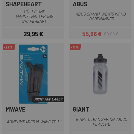
SHAPEHEART
ABUS
HÜLLE UND
ABUS GRANIT WBA75 WAND-
MAGNETHALTERUNG
BODENANKER
SHAPEHEART
29,95 €
55,96 €
69,95 €
Preis
Preis
Regulärer Preis
-22%
-15%
NICHT AUF LAGER
MWAVE
GIANT
GIANT CLEAN SPRING 600CC
ABNEHMBARER M-WAVE TP-L1
FLASCHE