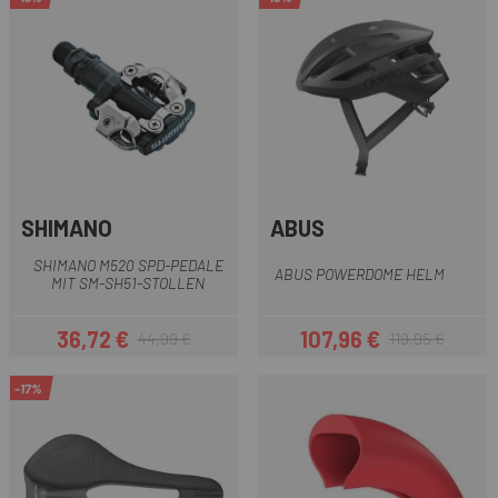
SHIMANO
ABUS
SHIMANO M520 SPD-PEDALE
ABUS POWERDOME HELM
MIT SM-SH51-STOLLEN
36,72 €
107,96 €
44,99 €
119,95 €
Preis
Regulärer Preis
Preis
Regulärer Preis
-17%