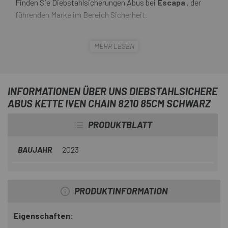
Finden Sie Diebstahlsicherungen Abus bei
Escapa
, der
führenden Marke im Bereich Sicherheit.
Wer hat durch die Diebstahlsicherung nicht Kratzer,
MEHR LESEN
Schrammen oder Beschädigungen am Gemälde erlitten?
Mit dem
Abus Kettenschloss Iven Chain 8210 85cm
Schwarz
lösen Sie mehrere Probleme auf einmal: Die
langlebige und sehr flexible Kunststofffaserummantelung
INFORMATIONEN ÜBER UNS DIEBSTAHLSICHERE
und das weiche Material des Schlosses selbst verhindern
ABUS KETTE IVEN CHAIN 8210 85CM SCHWARZ
Kratzer und Beschädigungen am Lack des Rahmens.
PRODUKTBLATT
BAUJAHR
2023
PRODUKTINFORMATION
Eigenschaften: