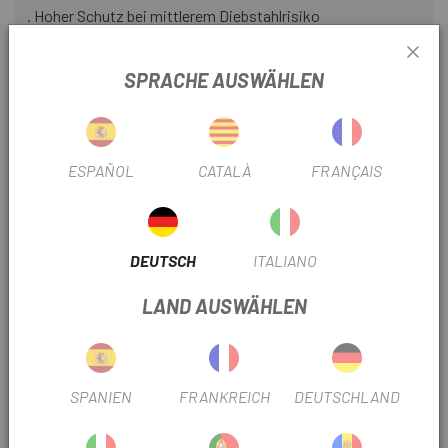
. Hoher Schutz bei mittlerem Diebstahlrisiko
. Empfohlen, um qualitativ hochwertige Fahrräder zu
SPRACHE AUSWÄHLEN
gewährleisten
. Je länger das Kabel ist, desto einfacher lässt sich das
Fahrrad an einem festen Gegenstand befestigen
ESPAÑOL
CATALÀ
FRANÇAIS
. 8-mm-Kette mit quadratischem Querschnitt, ummantelt
mit einem langlebigen und hochflexiblen Funktionsnetz, um
Schäden am Fahrradlack zu verhindern
DEUTSCH
ITALIANO
. Die Kette sowie der Schlosskörper und andere Elemente
bestehen aus gehärtetem Spezialstahl
LAND AUSWÄHLEN
. Ein praktisches und kompaktes Transportmittel, bei dem
die Kette um die Sattelstütze gewickelt wird (85 cm Länge).
SPANIEN
FRANKREICH
DEUTSCHLAND
TRUSTED SHOPS REVIEWS