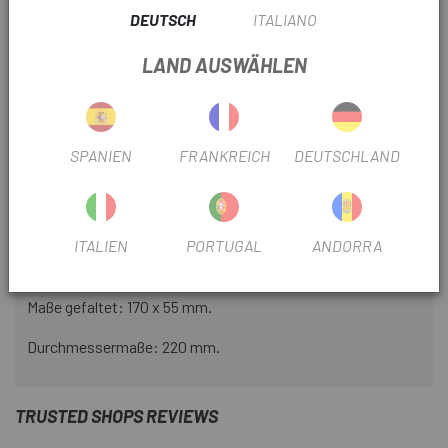
Zwei Befestigungssysteme am Fahrrad. Mit Schrauben
DEUTSCH
ITALIANO
anstelle der Trommel oder mit Riemen.
LAND AUSWÄHLEN
Wende-Sicherheitsschlüssel mit Schlitzen
Material: 14 cm lange Stangen aus gehärtetem Stahl
Anti-Pick- und Anti-Bohrzylinder
SPANIEN
FRANKREICH
DEUTSCHLAND
Struktur aus miteinander verbundenen Stäben
Gewicht: 712g.
ITALIEN
PORTUGAL
ANDORRA
Ausgeklappte Maße: 780 mm.
Maße gefaltet: 170 x 55 mm.
Durchmessermaße: 220 mm.
TRUSTED SHOPS REVIEWS