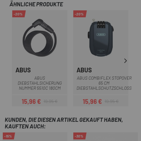
ÄHNLICHE PRODUKTE
-20%
-20%
ABUS
ABUS
ABUS
ABUS COMBIFLEX STOPOVER
V
DIEBSTAHLSICHERUNG
65 CM
NUMMER 5510C 180CM
DIEBSTAHLSCHUTZSCHLOSS
15,96 €
15,96 €
19,95 €
19,95 €
Preis
Regulärer Preis
Preis
Regulärer Preis
KUNDEN, DIE DIESEN ARTIKEL GEKAUFT HABEN,
KAUFTEN AUCH:
-15%
-30%