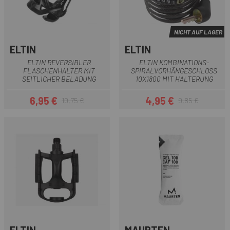
NICHT AUF LAGER
ELTIN
ELTIN
ELTIN REVERSIBLER
ELTIN KOMBINATIONS-
FLASCHENHALTER MIT
SPIRALVORHÄNGESCHLOSS
SEITLICHER BELADUNG
10X1800 MIT HALTERUNG
6,95 €
4,95 €
10,75 €
9,85 €
Preis
Regulärer Preis
Preis
Regulärer Preis