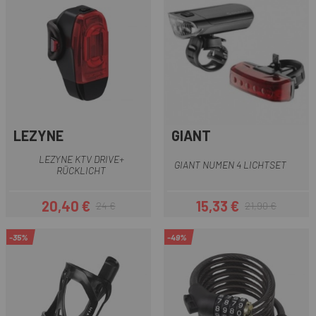
LEZYNE
GIANT
LEZYNE KTV DRIVE+
GIANT NUMEN 4 LICHTSET
RÜCKLICHT
20,40 €
15,33 €
24 €
21,90 €
Preis
Regulärer Preis
Preis
Regulärer Preis
-35%
-49%