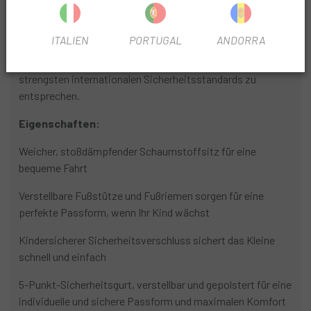
verfügt über einen einzigartigen 5-Punkt-Sicherheitsgurt.
Um die Sicherheit Ihres Kindes zu gewährleisten, wurde
ITALIEN
PORTUGAL
ANDORRA
dieser Sitz im Thule Test Center und unter realen
Bedingungen strengen Tests unterzogen, um den
strengsten internationalen Sicherheitsstandards zu
entsprechen.
Eigenschaften:
Weicher, stoßdämpfender Schaumstoffsitz für eine
bequeme Fahrt
Verstellbare Fußstütze und Fußriemen sorgen für eine
perfekte Passform, wenn Ihr Kind wächst
Kindersicherer Sicherheitsverschluss sichert das Kleine
schnell und einfach
5-Punkt-Sicherheitsgurt, verstellbar und gepolstert für eine
individuelle und sichere Passform und maximalen Komfort