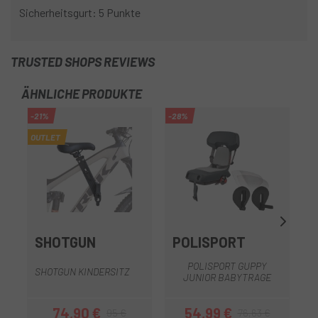
Sicherheitsgurt: 5 Punkte
TRUSTED SHOPS REVIEWS
ÄHNLICHE PRODUKTE
-21%
-28%
-1
OUTLET
SHOTGUN
POLISPORT
POLISPORT GUPPY
SHOTGUN KINDERSITZ
JUNIOR BABYTRAGE
74,90 €
54,99 €
95 €
76,63 €