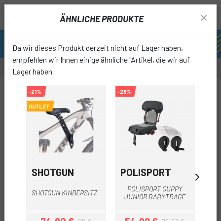
ÄHNLICHE PRODUKTE
Da wir dieses Produkt derzeit nicht auf Lager haben,
empfehlen wir Ihnen einige ähnliche "Artikel, die wir auf
Lager haben
-9%
-21%
-28%
-15%
OUTLET
favori
SHOTGUN
POLISPORT
PO
POLISPORT GUPPY
KI
SHOTGUN KINDERSITZ
JUNIOR BABYTRAGE