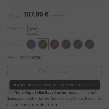
107,99 €
PREIS:
119,95 €
Nur
GRÖSSE:
Dunkelblau
Schwarz
Schwarz Gelb
Schwarz Blau
Schwarzgrau
Schwarz-Hellblau
FARBE:
REF:
DX9112021150
Nicht auf Lager
BENACHRICHTIGE MICH, WENN ES VERFÜGBAR IST
Der
Thule Yepp 2 Mini Baby Carrier
, den wir Ihnen bei
Escapa
vorstellen, ist die ideale Lösung für das Radfahren
mit den Kleinsten in der Familie.