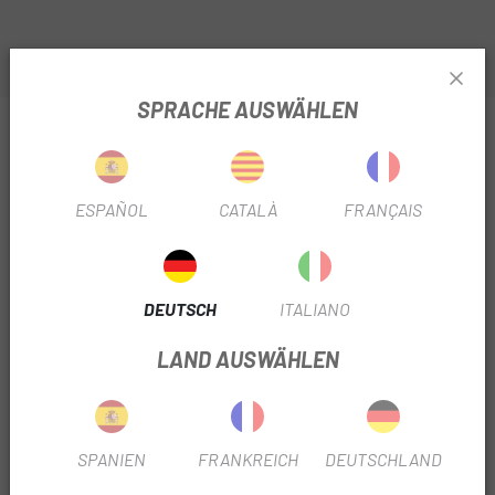
SPRACHE AUSWÄHLEN
INFORMATIONEN ÜBER UNS THULE YEPP 2 MINI
BABYTRAGE
PRODUKTBLATT
ESPAÑOL
CATALÀ
FRANÇAIS
BAUJAHR
2025
DEUTSCH
ITALIANO
POSITION
Vorne
LAND AUSWÄHLEN
PRODUKTINFORMATION
SPANIEN
FRANKREICH
DEUTSCHLAND
Der Thule Yepp 2 mini ist für sichere Fahrradtouren
konzipiert, lässt sich einfach montieren und einstellen und