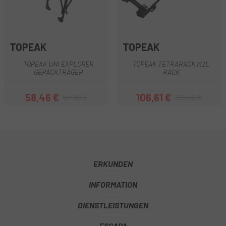
TOPEAK
TOPEAK
TOPEAK UNI EXPLORER
TOPEAK TETRARACK M2L
GEPÄCKTRÄGER
RACK
58,46 €
106,61 €
64,95 €
125,42 €
Preis
Regulärer Preis
Preis
Regulärer Preis
ERKUNDEN
INFORMATION
DIENSTLEISTUNGEN
ESCAPA