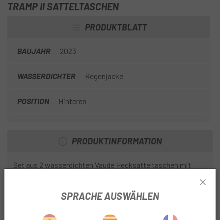
TRAMP II SATTELTASCHEN
PRODUKTBLATT
BAUJAHR
2023
WASSERDICHTER
Regenjacke
POSITION
Hinteren
PRODUKTINFORMATION
Set aus 2 wasserdichten Vaude Hecksatteltaschen mit
einem Fassungsvermögen von 42 Litern und den Maßen 37
x 32 x 16 cm
SPRACHE AUSWÄHLEN
Hergestellt aus strapazierfähigem Polyester-Canvas mit
PU-Beschichtung und verfügt über einen Rollverschluss,