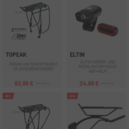
TOPEAK
ELTIN
ELTIN VORDER- UND
TOPEAK UNI SUPER TOURIST
RÜCKLICHTER FOCUS
DX SCHEIBENSTÄNDER
400+40LM
62,96 €
24,99 €
69,95 €
43,15 €
Preis
Regulärer Preis
Preis
Regulärer Preis
-10%
-15%