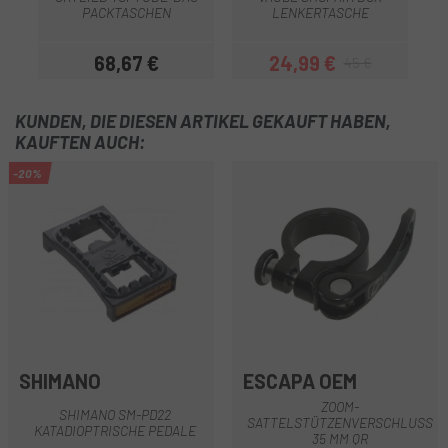
PACKTASCHEN
LENKERTASCHE
M
68,67 €
24,99 €
45 €
Preis
Preis
Regulärer Preis
KUNDEN, DIE DIESEN ARTIKEL GEKAUFT HABEN,
KAUFTEN AUCH:
-20%
SHIMANO
ESCAPA OEM
ZOOM-
SHIMANO SM-PD22
SATTELSTÜTZENVERSCHLUSS
KATADIOPTRISCHE PEDALE
35 MM QR