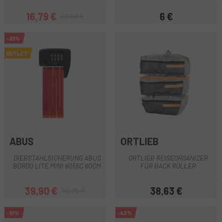
16,79 €
6 €
20,99 €
Preis
Regulärer Preis
Preis
-33%
OUTLET
ABUS
ORTLIEB
DIEBSTAHLSICHERUNG ABUS
ORTLIEB REISEORGANIZER
BORDO LITE MINI 6055C 60CM
FÜR BACK ROLLER
39,90 €
38,63 €
59,95 €
Preis
Regulärer Preis
Preis
-10%
-42%