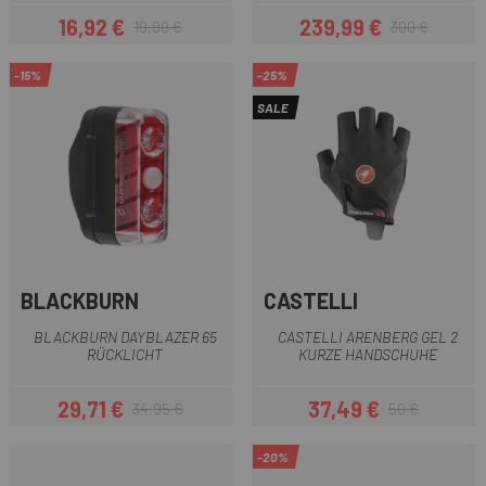
16,92 €
239,99 €
19,90 €
300 €
Preis
Regulärer Preis
Preis
Regulärer Preis
-15%
-25%
SALE
BLACKBURN
CASTELLI
BLACKBURN DAYBLAZER 65
CASTELLI ARENBERG GEL 2
RÜCKLICHT
KURZE HANDSCHUHE
29,71 €
37,49 €
34,95 €
50 €
Preis
Regulärer Preis
Preis
Regulärer Preis
-20%