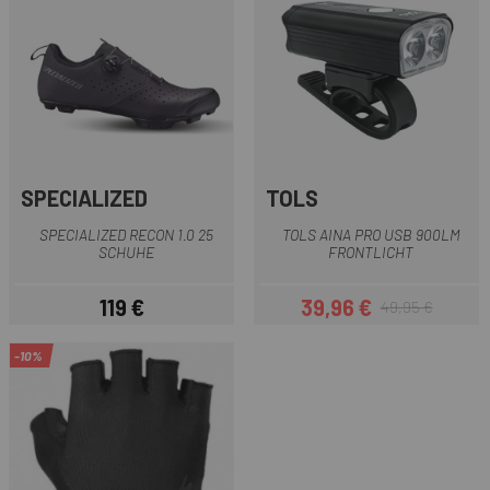
SPECIALIZED
TOLS
SPECIALIZED RECON 1.0 25
TOLS AINA PRO USB 900LM
SCHUHE
FRONTLICHT
119 €
39,96 €
49,95 €
Preis
Preis
Regulärer Preis
-10%