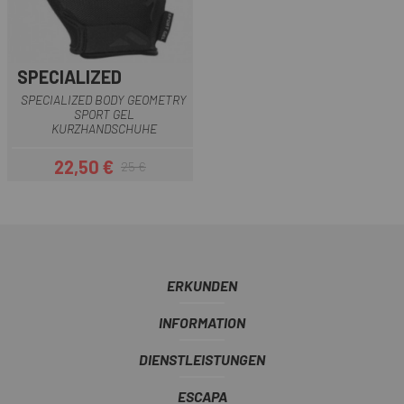
SPECIALIZED
SPECIALIZED BODY GEOMETRY
SPORT GEL
KURZHANDSCHUHE
22,50 €
25 €
Preis
Regulärer Preis
ERKUNDEN
INFORMATION
DIENSTLEISTUNGEN
ESCAPA