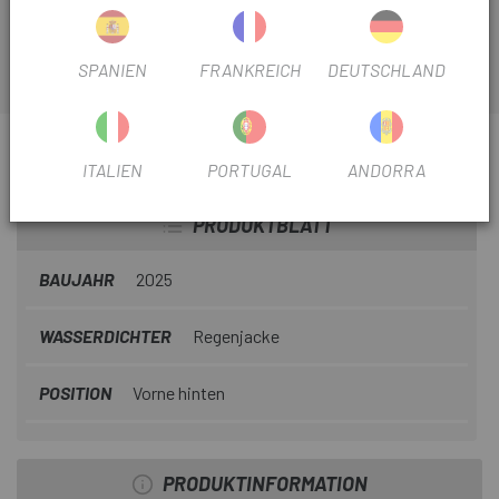
SPANIEN
FRANKREICH
DEUTSCHLAND
INFORMATIONEN ÜBER UNS ORTLIEB DRY-PACK
ITALIEN
PORTUGAL
ANDORRA
12L TASCHE
PRODUKTBLATT
BAUJAHR
2025
WASSERDICHTER
Regenjacke
POSITION
Vorne hinten
PRODUKTINFORMATION