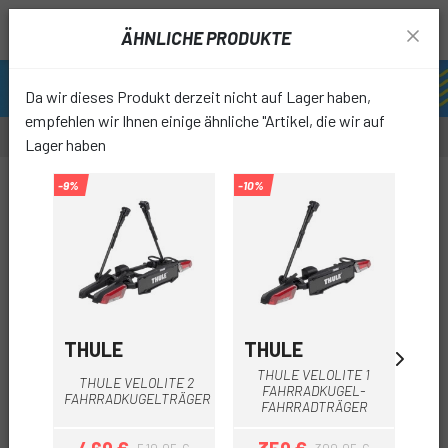
ÄHNLICHE PRODUKTE
Da wir dieses Produkt derzeit nicht auf Lager haben,
empfehlen wir Ihnen einige ähnliche "Artikel, die wir auf
Lager haben
-29%
-9%
-10%
-5%
favori
THULE
THULE
PE
THULE VELOLITE 1
THULE VELOLITE 2
A
FAHRRADKUGEL-
FAHRRADKUGELTRÄGER
FA
FAHRRADTRÄGER