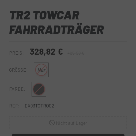
TR2 TOWCAR
FAHRRADTRÄGER
328,82 €
PREIS:
465,99 €
Nur
GRÖSSE:
Multi
FARBE:
REF:
DX93TCTR002
Nicht auf Lager