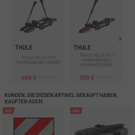
THULE
THULE
THULE VELOLITE 1
THULE VELOLITE 2
FAHRRADKUGEL-
FAHRRADKUGELTRÄGER
FAHRRADTRÄGER
469 €
359 €
519,95 €
399,95 €
Preis
Regulärer Preis
Preis
Regulärer Preis
KUNDEN, DIE DIESEN ARTIKEL GEKAUFT HABEN,
KAUFTEN AUCH:
-10%
-39%