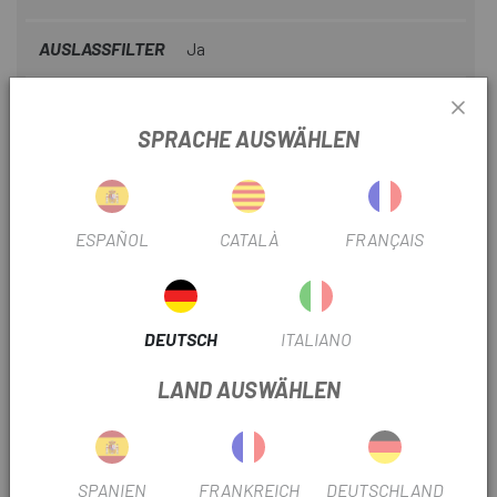
AUSLASSFILTER
Ja
SPRACHE AUSWÄHLEN
PRODUKTINFORMATION
Eigenschaften:
- 12 Funktionen: Enthält Inbusschlüssel, Kreuzschlitz- und
ESPAÑOL
CATALÀ
FRANÇAIS
Schlitzschraubendreher sowie fahrradspezifische
Werkzeuge.
- Hochwertige Materialien: Hergestellt aus
DEUTSCH
ITALIANO
korrosionsbehandeltem Stahl für höhere Haltbarkeit.
LAND AUSWÄHLEN
- ergon Design: Seine kompakte Form und der rutschfeste
Griff ermöglichen eine einfache Handhabung.
- Magnetsystem: Las erleichtern das Festhalten von
SPANIEN
FRANKREICH
DEUTSCHLAND