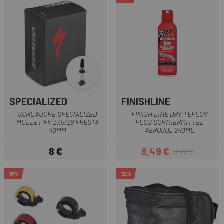
SPECIALIZED
FINISHLINE
SCHLÄUCHE SPECIALIZED
FINISH LINE DRY TEFLON
MULLET PV 27.5/29 PRESTA
PLUS SCHMIERMITTEL
40MM
AEROSOL 240ML
8 €
8,49 €
9,99 €
Preis
Preis
Regulärer Preis
-19%
-12%