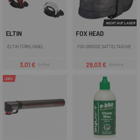
NICHT AUF LAGER
ELTIN
FOX HEAD
ELTIN TÜRKLINGEL
FOX GROSSE SATTELTASCHE
3,01 €
29,03 €
3,75 €
32,99 €
Preis
Regulärer Preis
Preis
Regulärer Preis
-28%