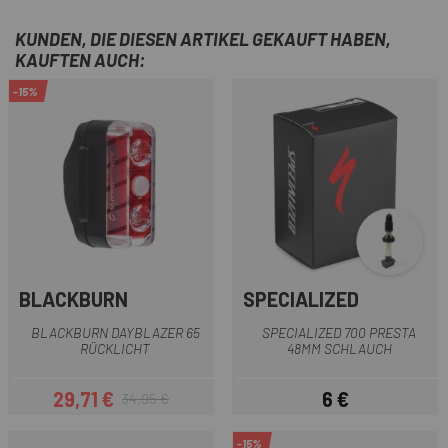
KUNDEN, DIE DIESEN ARTIKEL GEKAUFT HABEN,
KAUFTEN AUCH:
-15%
BLACKBURN
SPECIALIZED
BLACKBURN DAYBLAZER 65
SPECIALIZED 700 PRESTA
RÜCKLICHT
48MM SCHLAUCH
29,71 €
6 €
34,95 €
Preis
Regulärer Preis
Preis
-15%