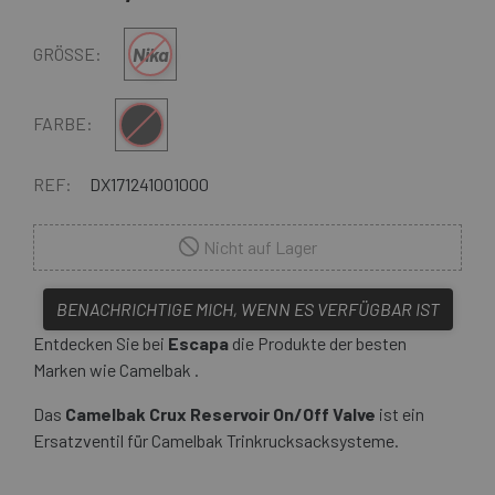
Nika
GRÖSSE:
Multi
FARBE:
REF:
DX171241001000
Nicht auf Lager
BENACHRICHTIGE MICH, WENN ES VERFÜGBAR IST
Entdecken Sie bei
Escapa
die Produkte der besten
Marken wie Camelbak .
Das
Camelbak Crux Reservoir On/Off Valve
ist ein
Ersatzventil für Camelbak Trinkrucksacksysteme.