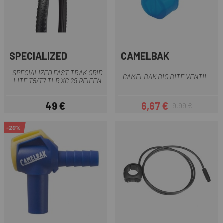
SPECIALIZED
CAMELBAK
SPECIALIZED FAST TRAK GRID
CAMELBAK BIG BITE VENTIL
LITE T5/T7 TLR XC 29 REIFEN
49 €
6,67 €
9,99 €
Preis
Preis
Regulärer Preis
-20%