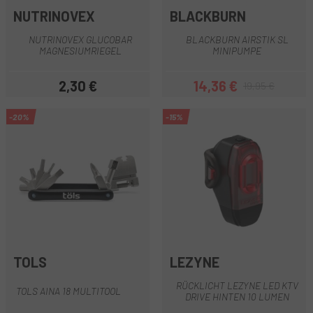
NUTRINOVEX
BLACKBURN
NUTRINOVEX GLUCOBAR
BLACKBURN AIRSTIK SL
MAGNESIUMRIEGEL
MINIPUMPE
2,30 €
14,36 €
19,95 €
Preis
Preis
Regulärer Preis
-20%
-15%
TOLS
LEZYNE
RÜCKLICHT LEZYNE LED KTV
TOLS AINA 18 MULTITOOL
DRIVE HINTEN 10 LUMEN