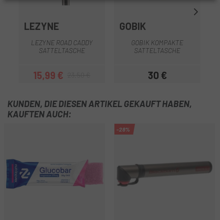
LEZYNE
GOBIK
LEZYNE ROAD CADDY
GOBIK KOMPAKTE
SATTELTASCHE
SATTELTASCHE
15,99 €
30 €
23,50 €
Preis
Regulärer Preis
Preis
KUNDEN, DIE DIESEN ARTIKEL GEKAUFT HABEN,
KAUFTEN AUCH:
-28%