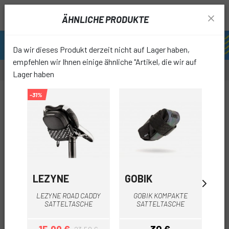
ÄHNLICHE PRODUKTE
Da wir dieses Produkt derzeit nicht auf Lager haben,
empfehlen wir Ihnen einige ähnliche "Artikel, die wir auf
Lager haben
-12%
-31%
-10%
favori
LEZYNE
GOBIK
T
TO
LEZYNE ROAD CADDY
GOBIK KOMPAKTE
SATTELTASCHE
SATTELTASCHE
S
K