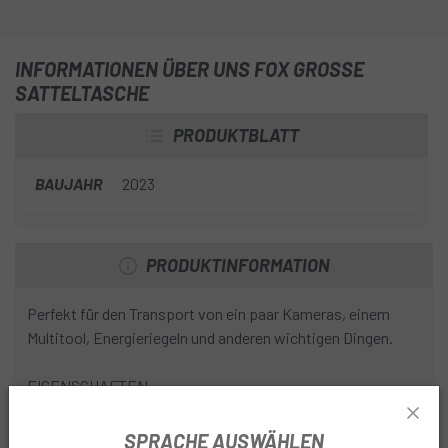
INFORMATIONEN ÜBER UNS FOX GROSSE S
ATTELTASCHE
PRODUKTBLATT
BAUJAHR
2023
PRODUKTINFORMATION
Perfekt für den Transport von ein paar Kameras, einem
Multitool, Energieriegeln und anderen wichtigen Dingen.
EIGENSCHAFTEN
Dünnes Profil, das an die Unterseite des Sattels passt
SPRACHE AUSWÄHLEN