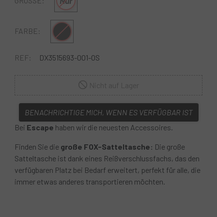
Nur
GRÖSSE:
Schwarz
FARBE:
REF:
DX3515693-001-OS
Nicht auf Lager
BENACHRICHTIGE MICH, WENN ES VERFÜGBAR IST
Bei
Escape
haben wir die neuesten Accessoires.
Finden Sie die
große FOX-Satteltasche:
Die große
Satteltasche ist dank eines Reißverschlussfachs, das den
verfügbaren Platz bei Bedarf erweitert, perfekt für alle, die
immer etwas anderes transportieren möchten.