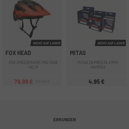
NICHT AUF LAGER
NICHT AUF LAGER
FOX HEAD
MITAS
FOX SPEEDFRAME PRO FADE
MITAS 29 PRESTA 47MM
HELM
KAMERA
79,99 €
4,95 €
179,99 €
Preis
Regulärer Preis
Preis
ERKUNDEN