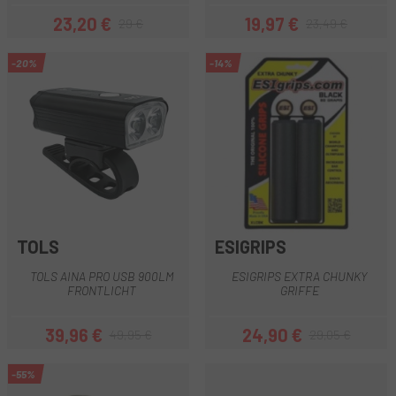
23,20 €
19,97 €
29 €
23,49 €
Preis
Regulärer Preis
Preis
Regulärer Preis
-20%
-14%
TOLS
ESIGRIPS
TOLS AINA PRO USB 900LM
ESIGRIPS EXTRA CHUNKY
FRONTLICHT
GRIFFE
39,96 €
24,90 €
49,95 €
29,05 €
Preis
Regulärer Preis
Preis
Regulärer Preis
-55%