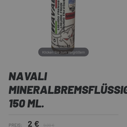
Klicken Sie zum Vergrößern
NAVALI
MINERALBREMSFLÜSSI
150 ML.
2 €
PREIS:
9,00 €