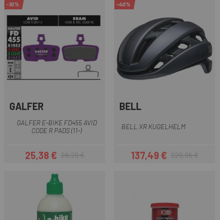
-10%
-40%
GALFER
BELL
GALFER E-BIKE FD455 AVID
BELL XR KUGELHELM
CODE R PADS (11-)
25,38 €
137,49 €
28,20 €
229,95 €
Preis
Regulärer Preis
Preis
Regulärer Preis