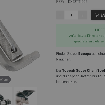
REF:
DX92TT1302
-
+
I
LIEFE
Außer letzte Einheiten o
geschätzten Lieferzei
Finden Sie bei
Escapa
aus eine
brauchen.
Der
Topeak Super Chain Tool
und Multispeed-Ketten bis 12 G
rößern
Kettenhaken.