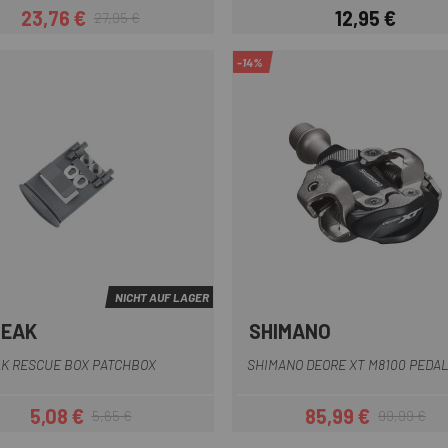
23,76 €
12,95 €
27,95 €
Preis
Regulärer Preis
Preis
-14%
NICHT AUF LAGER
PEAK
SHIMANO
K RESCUE BOX PATCHBOX
SHIMANO DEORE XT M8100 PEDA
5,08 €
85,99 €
5,65 €
99,99 €
Preis
Regulärer Preis
Preis
Regulärer Pr