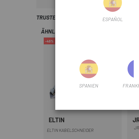
TRUSTED SHOPS REVIEWS
ESPAÑOL
ÄHNLICHE PRODUKTE
-45%
-10%
SPANIEN
FRANK
ELTIN
J
Rot
JR
ELTIN KABELSCHNEIDER