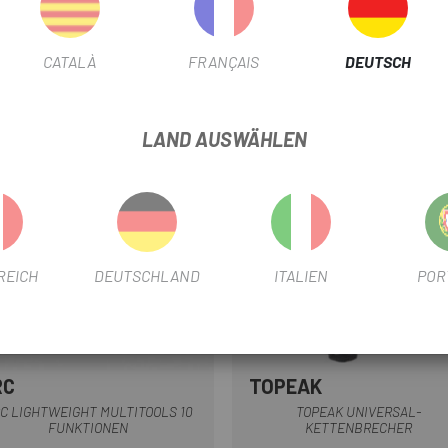
CATALÀ
FRANÇAIS
DEUTSCH
-10%
LAND AUSWÄHLEN
REICH
DEUTSCHLAND
ITALIEN
POR
RC
TOPEAK
Grau
C LIGHTWEIGHT MULTITOOLS 10
TOPEAK UNIVERSAL-
FUNKTIONEN
KETTENBRECHER