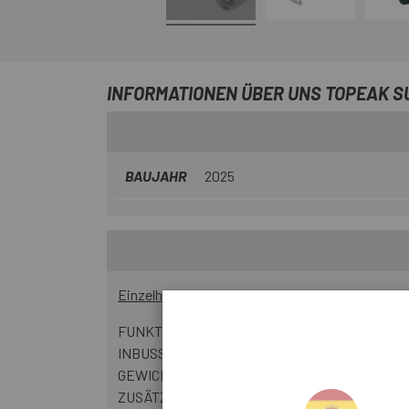
INFORMATIONEN ÜBER UNS TOPEAK S
BAUJAHR
2025
Einzelheiten
:
FUNKTIONEN:7
INBUSSCHLÜSSEL: 5/6 mm
GEWICHT: 65g
ZUSÄTZLICHE FUNKTIONEN: Kettenglied-Sekundär