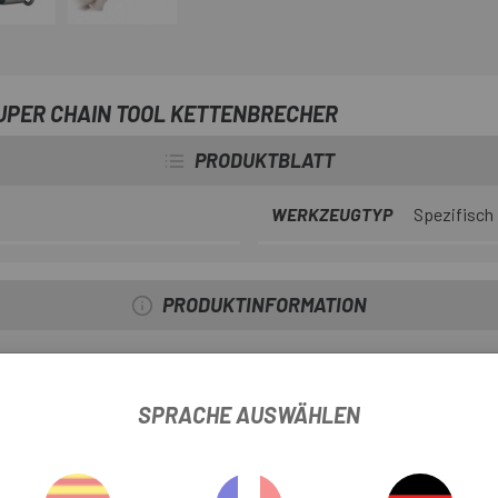
UPER CHAIN TOOL KETTENBRECHER
PRODUKTBLATT
WERKZEUGTYP
Spezifisch
PRODUKTINFORMATION
SPRACHE AUSWÄHLEN
zaun, Kettenstiftschalter, Kettenstifthalter