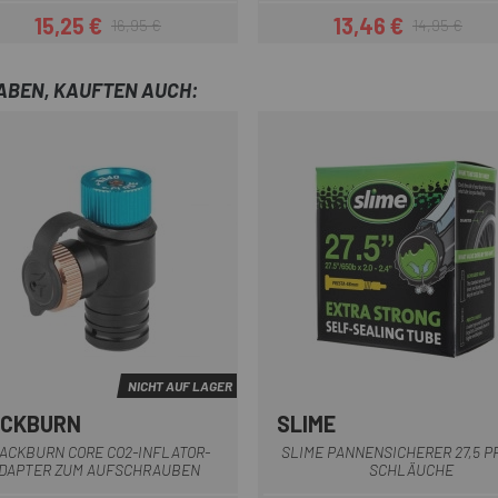
15,25 €
13,46 €
16,95 €
14,95 €
Preis
Regulärer Preis
Preis
Regulärer Pre
HABEN, KAUFTEN AUCH:
NICHT AUF LAGER
ACKBURN
SLIME
Gelb / Blau
Multi
ACKBURN CORE CO2-INFLATOR-
SLIME PANNENSICHERER 27,5 P
DAPTER ZUM AUFSCHRAUBEN
SCHLÄUCHE