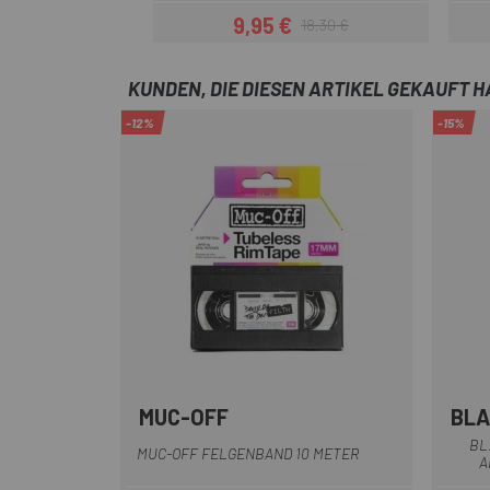
9,95 €
18,30 €
Preis
Regulärer Preis
KUNDEN, DIE DIESEN ARTIKEL GEKAUFT 
-12%
-15%
MUC-OFF
BL
Multi
BL
MUC-OFF FELGENBAND 10 METER
A