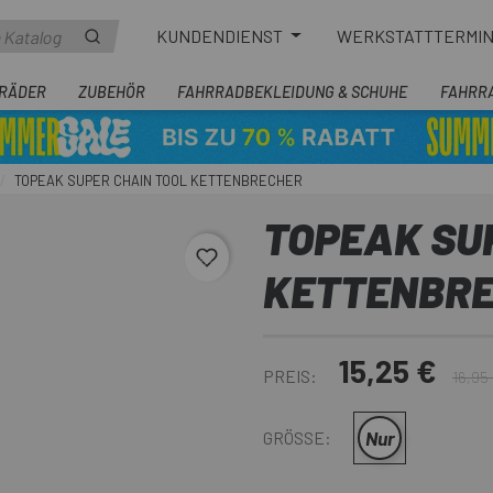
KUNDENDIENST
WERKSTATTTERMI
RÄDER
ZUBEHÖR
FAHRRADBEKLEIDUNG & SCHUHE
FAHRR
TOPEAK SUPER CHAIN TOOL KETTENBRECHER
TOPEAK SU
favorite_border
KETTENBR
15,25 €
PREIS:
16,95
Nur
GRÖSSE: