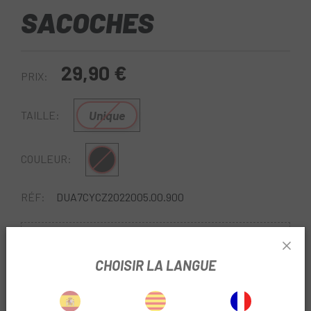
SACOCHES
29,90 €
PRIX:
Unique
TAILLE:
Noir
COULEUR:
RÉF:
DUA7CYCZ2022005.00.900
Sans Stock
CHOISIR LA LANGUE
PRÉVENEZ-MOI UNE FOIS DISPONIBLE
Escapa
trouve toujours les meilleures options du marché