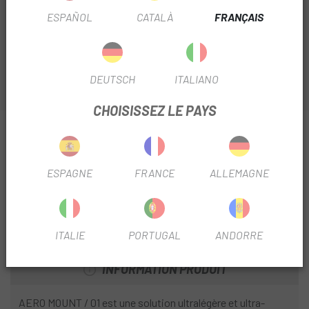
pour améliorer votre vélo, cette fois-ci nous vous
ESPAÑOL
CATALÀ
FRANÇAIS
présentons le
Support Cyclite Aero Mount 01 pour
sacoches
.
DEUTSCH
ITALIANO
CHOISISSEZ LE PAYS
INFORMATION SUR SUPPORT CYCLITE AERO
MOUNT 01 POUR SACOCHES
ESPAGNE
FRANCE
ALLEMAGNE
FICHE PRODUIT
SAISON
2024
ITALIE
PORTUGAL
ANDORRE
INFORMATION PRODUIT
AERO MOUNT / 01 est une solution ultralégère et ultra-