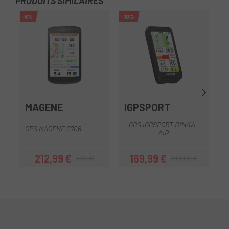
PRODUITS SIMILAIRES
-6%
-10%
MAGENE
IGPSPORT
GPS IGPSPORT BINAVI-
GPS MAGENE C706
G
AIR
212,99 €
169,99 €
229 €
189,90 €
Prix
Prix habituel
Prix
Prix habituel