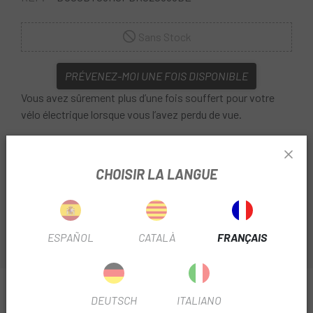
Sans Stock
PRÉVENEZ-MOI UNE FOIS DISPONIBLE
Vous avez sûrement plus d’une fois souffert pour votre
vélo électrique lorsque vous l’avez perdu de vue.
Chez e
scapa,
nous avons la solution pour que vous
sachiez où il se trouve à tout moment avec le
traceur
CHOISIR LA LANGUE
GPS PowUnity BikeTrax pour Brose Specialized
pour
les véhicules électriques Specialized avec moteur Brose .
ESPAÑOL
CATALÀ
FRANÇAIS
INFORMATION SUR TRACEUR GPS POWUNITY
DEUTSCH
ITALIANO
BIKETRAX POUR BROSE SPECIALIZED