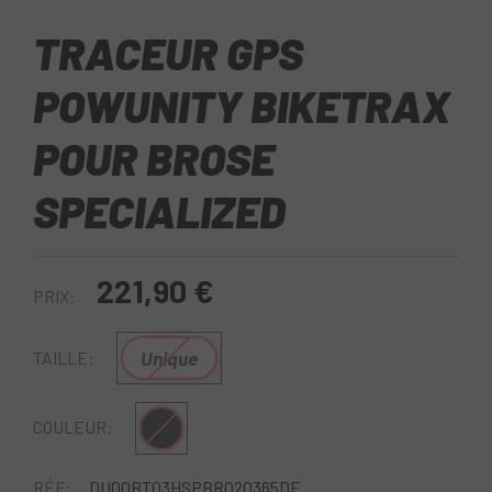
TRACEUR GPS
POWUNITY BIKETRAX
POUR BROSE
SPECIALIZED
221,90 €
PRIX:
Unique
TAILLE:
Noir
COULEUR:
RÉF:
DU00BT03HSPBR020365DE